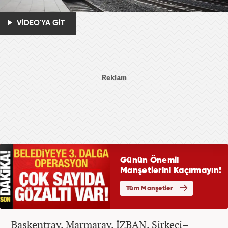
VİDEO'YA GİT
Başkentray, Marmaray, İZBAN, Sirkeci–