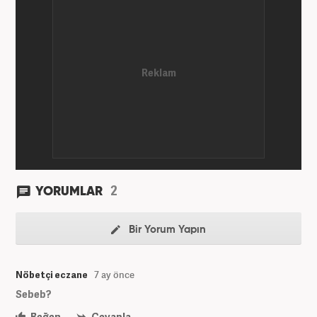
Gezelim.com seyahat sitesinde devam etmektedir.
2
YORUMLAR
Bir Yorum Yapın
Nöbetçi eczane
7 ay önce
Sebeb?
Beğen
Cevapla