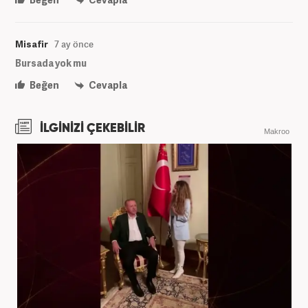
Misafir
7 ay önce
Bursada yok mu
Beğen
Cevapla
İLGİNİZİ ÇEKEBİLİR
Makroo