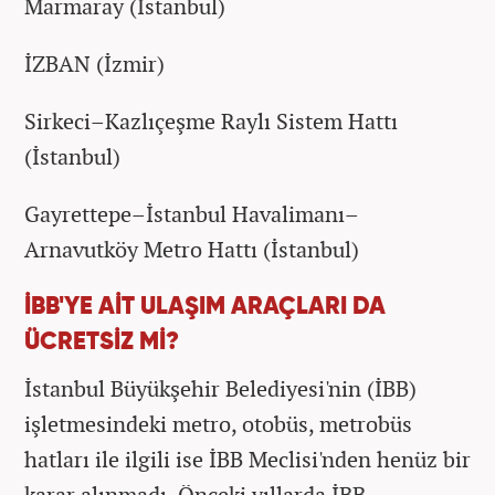
Marmaray (İstanbul)
İZBAN (İzmir)
Sirkeci–Kazlıçeşme Raylı Sistem Hattı
(İstanbul)
Gayrettepe–İstanbul Havalimanı–
Arnavutköy Metro Hattı (İstanbul)
İBB'YE AİT ULAŞIM ARAÇLARI DA
ÜCRETSİZ Mİ?
İstanbul Büyükşehir Belediyesi'nin (İBB)
işletmesindeki metro, otobüs, metrobüs
hatları ile ilgili ise İBB Meclisi'nden henüz bir
karar alınmadı. Önceki yıllarda İBB