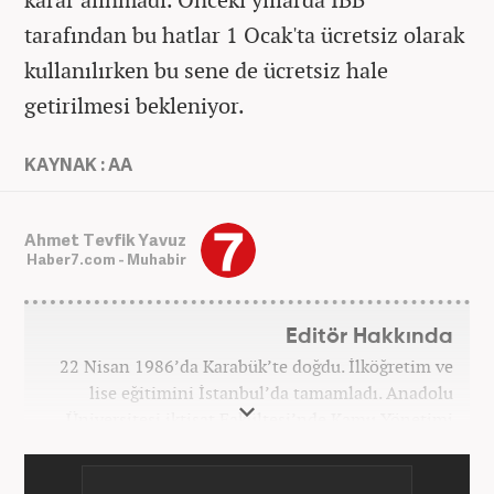
tarafından bu hatlar 1 Ocak'ta ücretsiz olarak
kullanılırken bu sene de ücretsiz hale
getirilmesi bekleniyor.
KAYNAK : AA
Ahmet Tevfik Yavuz
Haber7.com - Muhabir
Editör Hakkında
22 Nisan 1986’da Karabük’te doğdu. İlköğretim ve
lise eğitimini İstanbul’da tamamladı. Anadolu
Üniversitesi iktisat Fakültesi’nde Kamu Yönetimi
okudu. Gazetecilik mesleğine 2021 yılında başladı.
Çalışma hayatına Haber7.com bünyesindeki