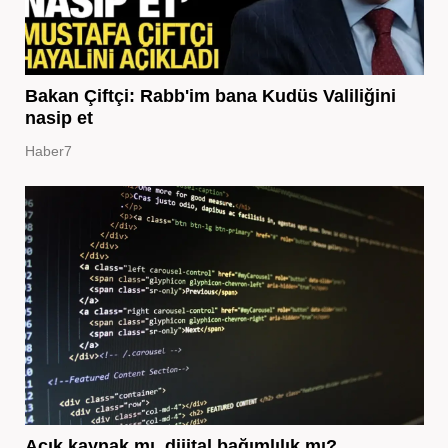
Bakan Çiftçi: Rabb'im bana Kudüs Valiliğini
nasip et
Haber7
Açık kaynak mı, dijital bağımlılık mı?