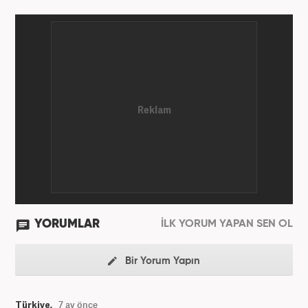
yıllarında okurken başladı. 4 yıldır aktif olarak
Gazetecilik kariyerini sürdürüyor. Meslek hayatına
Kanal 7 Medya Grubu'na bağlı Haber7.com'da
'Editör' olarak devam ediyor.
YORUMLAR
İLK YORUM YAPAN SEN OL
Bir Yorum Yapın
Türkiye,
7 ay önce