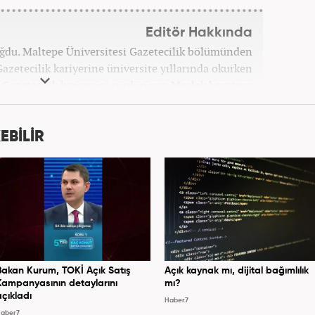
Editör Hakkında
oğdu. Maltepe Üniversitesi Gazetecilik bölümünden
azetecilik kariyerine üniversite yıllarında okurken
ak Gazetecilik kariyerini sürdürüyor. Meslek hayatına
bağlı Haber7.com'da 'Editör' olarak devam ediyor.
EBİLİR
Bakan Kurum, TOKİ Açık Satış
Açık kaynak mı, dijital bağımlılık
Kampanyasının detaylarını
mı?
açıkladı
Haber7
aber7