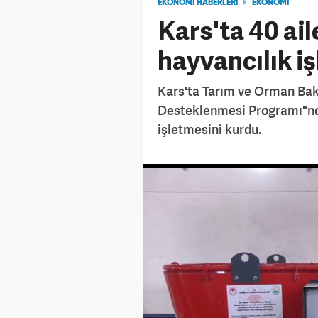
EKONOMİ HABERLERİ
EKONOMİ
Kars'ta 40 ail
hayvancılık i
Kars'ta Tarım ve Orman Baka
Desteklenmesi Programı"nda
işletmesini kurdu.