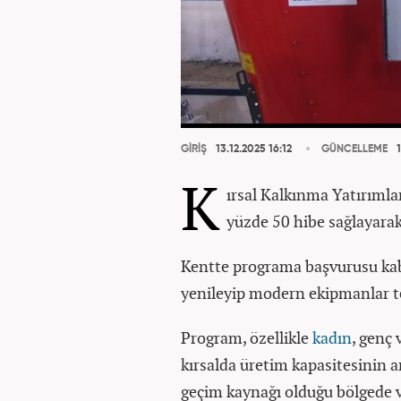
GİRİŞ
13.12.2025 16:12
GÜNCELLEME
1
K
ırsal Kalkınma Yatırımla
yüzde 50 hibe sağlayarak
Kentte programa başvurusu kabul
yenileyip modern ekipmanlar te
Program, özellikle
kadın
, genç 
kırsalda üretim kapasitesinin a
geçim kaynağı olduğu bölgede v