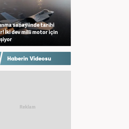
nma sanayiinde tarihi
! İki dev milli motor için
eşiyor
Haberin Videosu