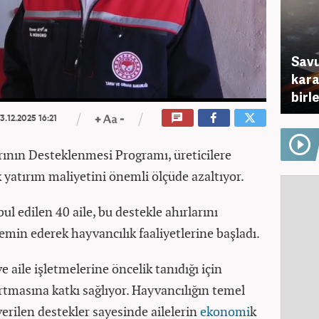
Savu
karar
birl
3.12.2025 16:21
rının Desteklenmesi Programı, üreticilere
 yatırım maliyetini önemli ölçüde azaltıyor.
 edilen 40 aile, bu destekle ahırlarını
min ederek hayvancılık faaliyetlerine başladı.
ve aile işletmelerine öncelik tanıdığı için
rtmasına katkı sağlıyor. Hayvancılığın temel
erilen destekler sayesinde ailelerin
ekonomi
k