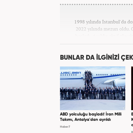
1998 yılında İstanbul'da d
2022 yılında mezun oldu. G
başladı. 4 yıldır aktif olar
Kanal 7 Medya Grubu'na 
BUNLAR DA İLGİNİZİ ÇEK
ABD yolculuğu başladı! İran Milli
Takımı, Antalya'dan ayrıldı
Haber7
H