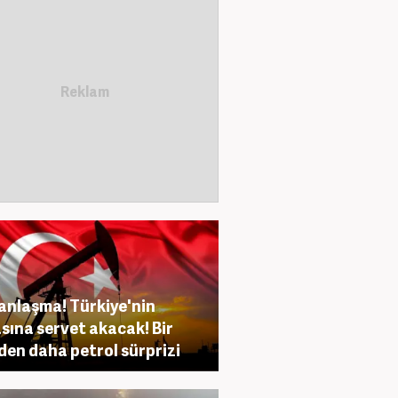
anlaşma! Türkiye'nin
sına servet akacak! Bir
den daha petrol sürprizi