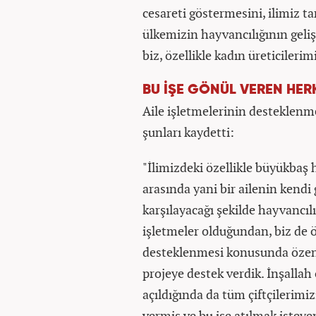
cesareti göstermesini, ilimiz t
ülkemizin hayvancılığının geli
biz, özellikle kadın üreticiler
BU İŞE GÖNÜL VEREN HER
Aile işletmelerinin desteklen
şunları kaydetti:
"İlimizdeki özellikle büyükbaş 
arasında yani bir ailenin kendi 
karşılayacağı şekilde hayvancıl
işletmeler olduğundan, biz de öz
desteklenmesi konusunda özen, 
projeye destek verdik. İnşall
açıldığında da tüm çiftçilerimiz
vermiş ve bu işe atılmak istey