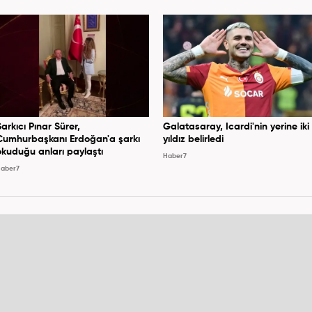
Şarkıcı Pınar Sürer,
Galatasaray, Icardi'nin yerine iki
Cumhurbaşkanı Erdoğan'a şarkı
yıldız belirledi
okuduğu anları paylaştı
Haber7
aber7