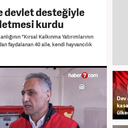
e devlet desteğiyle
şletmesi kurdu
nlığının "Kırsal Kalkınma Yatırımlarının
n faydalanan 40 aile, kendi hayvancılık
Dev 
kasa
ülke