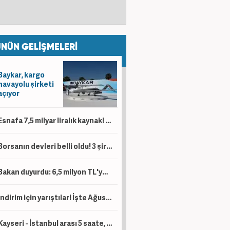
NÜN GELİŞMELERİ
Baykar, kargo
havayolu şirketi
açıyor
Esnafa 7,5 milyar liralık kaynak! 'Kesintisiz bir şekilde desteklemeye devam'
Borsanın devleri belli oldu! 3 şirketin piyasa değeri 1 trilyon lirayı aştı
Bakan duyurdu: 6,5 milyon TL'ye kadar destek sağlanacak!
İndirim için yarıştılar! İşte Ağustos ayı kampanyalı sıfır otomobil fiyatları!
Kayseri - İstanbul arası 5 saate, Kayseri - Ankara arası da 1 saat 45 dakikaya düşecek!