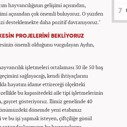
arım hayvancılığının gelişimi açısından,
şimi açısından çok önemli buluyoruz. O yüzden
imizi desteklemekte daha pozitif davranıyoruz."
KESİN PROJELERİNİ BEKLİYORUZ
mesinin önemli olduğunu vurgulayan Aydın,
hayvancılık işletmeleri ortalaması 30 ile 50 baş
geçimini sağlayacağı, kendi ihtiyaçlarını
ıkla hayatını idame ettireceği ölçekteki
ellikle bu kapasitedeki aile tipi işletmelerinin
gayret gösteriyoruz. İlimiz genelinde 40
ah önümüzdeki dönemde yeni etabımız
i ve bu işi yapmak isteyen, çiftçiliğe gönül
en vatandaşlarımızın bu başvurularını