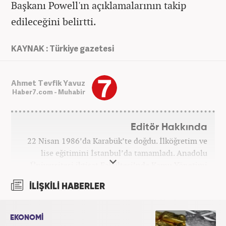
Başkanı Powell'ın açıklamalarının takip
edileceğini belirtti.
KAYNAK : Türkiye gazetesi
Ahmet Tevfik Yavuz
Haber7.com - Muhabir
Editör Hakkında
22 Nisan 1986’da Karabük’te doğdu. İlköğretim ve
lise eğitimini İstanbul’da tamamladı. Anadolu
Üniversitesi iktisat Fakültesi’nde Kamu Yönetimi
okudu. Gazetecilik mesleğine 2021 yılında başladı.
İLİŞKİLİ HABERLER
Çalışma hayatına Haber7.com bünyesindeki
Gezelim.com seyahat sitesinde devam etmektedir.
EKONOMİ