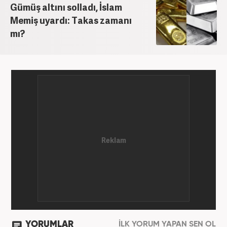
Gümüş altını solladı, İslam
Memiş uyardı: Takas zamanı
mı?
YORUMLAR
İLK YORUM YAPAN SEN OL