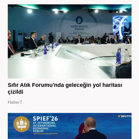
Sıfır Atık Forumu'nda geleceğin yol haritası
çizildi
Haber7