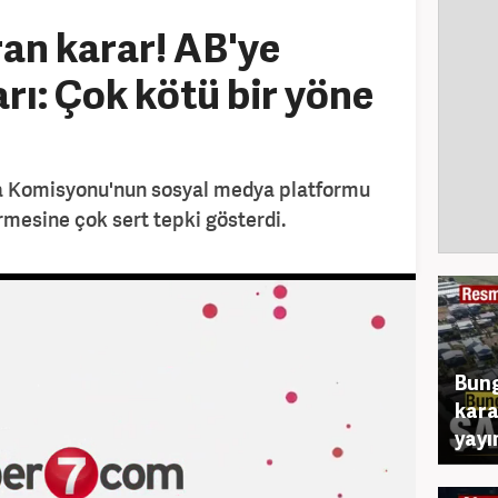
ran karar! AB'ye
arı: Çok kötü bir yöne
 Komisyonu'nun sosyal medya platformu
rmesine çok sert tepki gösterdi.
Bung
kara
yayı