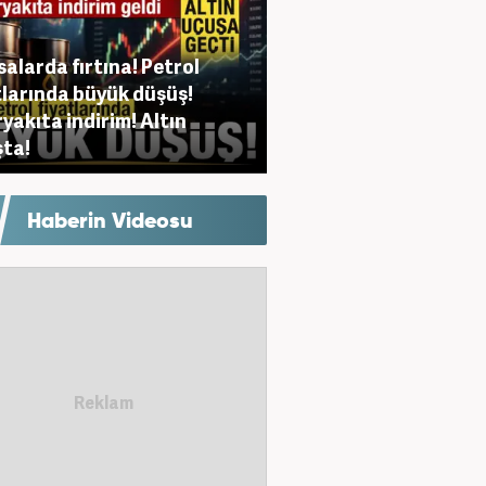
salarda fırtına! Petrol
tlarında büyük düşüş!
yakıta indirim! Altın
ta!
Haberin Videosu