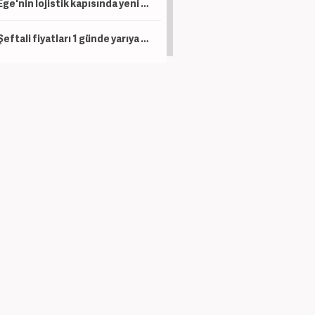
Ege'nin lojistik kapısında yeni dönem: İzmir Limanı modernizasyonla devleşecek
Şeftali fiyatları 1 günde yarıya düştü