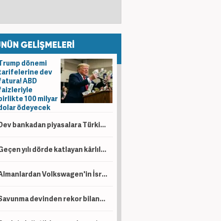
NÜN GELİŞMELERİ
Trump dönemi
tarifelerine dev
fatura! ABD
faizleriyle
birlikte 100 milyar
dolar ödeyecek
Dev bankadan piyasalara Türkiye mesajı: Yıl sonu faiz indirimi ve tahvil hamlesi gündemde
Geçen yılı dörde katlayan kârlılık! Tüpraş 6 ayda 49,8 milyar TL kâr açıkladı
Almanlardan Volkswagen'in İsrailli Rafael ile üretim planına tepki
Savunma devinden rekor bilanço! 6 aylık net kâr 14,4 milyar lirayı aştı