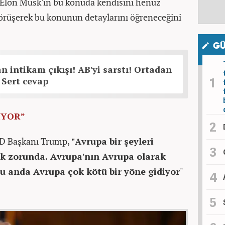
Elon Musk'ın bu konuda kendisini henüz
görüşerek bu konunun detaylarını öğreneceğini
GÜ
n intikam çıkışı! AB'yi sarstı! Ortadan
! Sert cevap
İYOR”
BD Başkanı Trump,
"Avrupa bir şeyleri
k zorunda. Avrupa'nın Avrupa olarak
şu anda Avrupa çok kötü bir yöne gidiyor
"