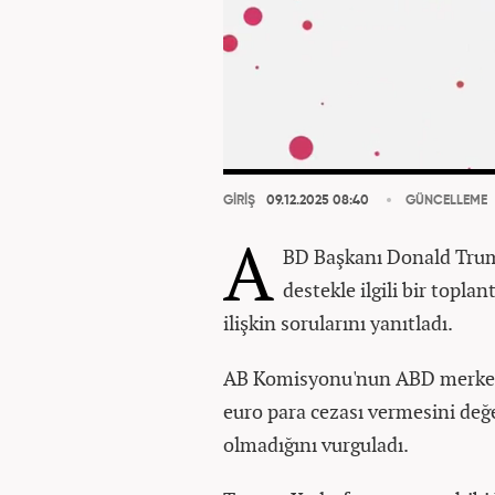
GİRİŞ
09.12.2025 08:40
GÜNCELLEME
A
BD Başkanı Donald Trump
destekle ilgili bir topl
ilişkin sorularını yanıtladı.
AB Komisyonu'nun ABD merkez
euro para cezası vermesini de
olmadığını vurguladı.