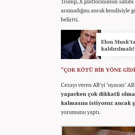
Trump, X platformunun sahibi 
aramadığını ancak kendisiyle 
belirtti.
Elon Musk'ta
kaldırılmalı
“ÇOK KÖTÜ BİR YÖNE GİD
Cezayı veren AB'yi "uyaran" A
yaparken çok dikkatli olma
kalmasını istiyoruz ancak 
yorumunu yaptı.