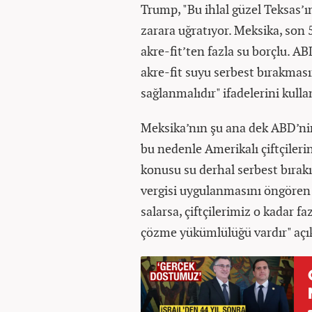
Trump, "Bu ihlal güzel Teksas’ı
zarara uğratıyor. Meksika, son
akre-fit’ten fazla su borçlu. A
akre-fit suyu serbest bırakması
sağlanmalıdır" ifadelerini kulla
Meksika’nın şu ana dek ABD’nin 
bu nedenle Amerikalı çiftçile
konusu su derhal serbest bırak
vergisi uygulanmasını öngören 
salarsa, çiftçilerimiz o kadar 
çözme yükümlülüğü vardır" aç