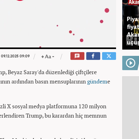
Piya
fiya
Akar
uçuş
09.12.2025 09:09
, Beyaz Saray'da düzenlediği çiftçilere
antının ardından basın mensuplarının
gündem
e
li X sosyal medya platformuna 120 milyon
ğerlendiren Trump, bu karardan hiç memnun