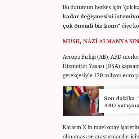
Bu durumun herkes için "çok 
kadar değişmesini istemiyor
çok önemli bir konu"
diye k
MUSK, NAZİ ALMANYA'SI
Avrupa Birliği (AB), ABD merke
Hizmetler Yasası (DSA) kapsamı
gerekçesiyle 120 milyon euro pa
Son dakika: 
ABD satışına
Kararın X'in mavi onay işaretin
olmaması ve araştırmacılar içi