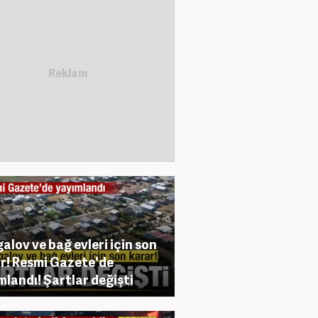
alov ve bağ evleri için son
r! Resmi Gazete'de
mlandı! Şartlar değişti