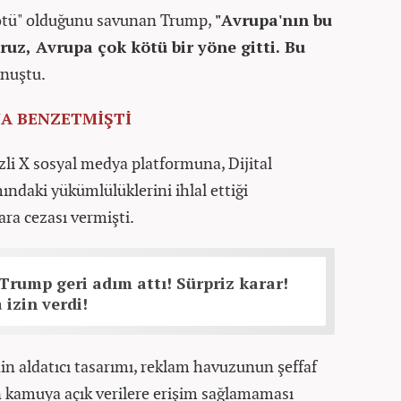
kötü" olduğunu savunan Trump,
"Avrupa'nın bu
uz, Avrupa çok kötü bir yöne gitti. Bu
onuştu.
NA BENZETMİŞTİ
zli X sosyal medya platformuna, Dijital
ndaki yükümlülüklerini ihlal ettiği
ra cezası vermişti.
Trump geri adım attı! Sürpriz karar!
 izin verdi!
in aldatıcı tasarımı, reklam havuzunun şeffaf
n kamuya açık verilere erişim sağlamaması