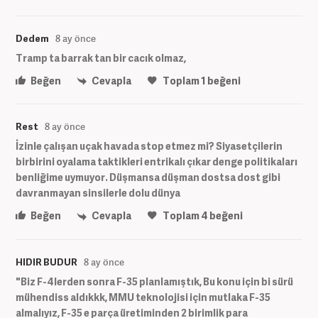
Dedem
8 ay önce
Tramp ta barrak tan bir cacık olmaz,
Beğen
Cevapla
Toplam
1
beğeni
Rest
8 ay önce
İzinle çalışan uçak havada stop etmez mi? Siyasetçilerin
birbirini oyalama taktikleri entrikalı çıkar denge politikaları
benliğime uymuyor. Düşmansa düşman dostsa dost gibi
davranmayan sinsilerle dolu dünya
Beğen
Cevapla
Toplam
4
beğeni
HIDIR BUDUR
8 ay önce
"Biz F-4lerden sonra F-35 planlamıştık, Bu konu için bi sürü
mühendiss aldıkkk, MMU teknolojisi için mutlaka F-35
almalıyız, F-35 e parça üretiminden 2 birimlik para