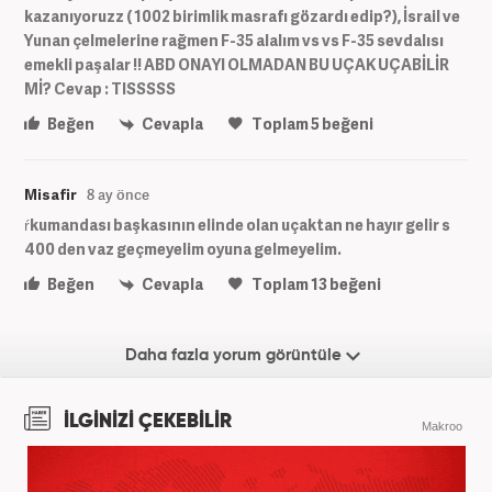
kazanıyoruzz ( 1002 birimlik masrafı gözardı edip?), İsrail ve
Yunan çelmelerine rağmen F-35 alalım vs vs F-35 sevdalısı
emekli paşalar !! ABD ONAYI OLMADAN BU UÇAK UÇABİLİR
Mİ? Cevap : TISSSSS
Beğen
Cevapla
Toplam
5
beğeni
Misafir
8 ay önce
ŕkumandası başkasının elinde olan uçaktan ne hayır gelir s
400 den vaz geçmeyelim oyuna gelmeyelim.
Beğen
Cevapla
Toplam
13
beğeni
Daha fazla yorum görüntüle
İLGİNİZİ ÇEKEBİLİR
Makroo