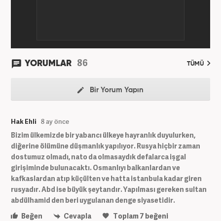
86
YORUMLAR
TÜMÜ
Bir Yorum Yapın
Hak Ehli
8 ay önce
Bizim ülkemizde bir yabancı ülkeye hayranlık duyulurken,
diğerine ölümüne düşmanlık yapılıyor. Rusya hiçbir zaman
dostumuz olmadı, nato da olmasaydık defalarca işgal
girişiminde bulunacaktı. Osmanlıyı balkanlardan ve
kafkaslardan atıp küçülten ve hatta istanbula kadar giren
rusyadır. Abd ise büyük şeytandır. Yapılması gereken sultan
abdülhamid den beri uygulanan denge siyasetidir.
Beğen
Cevapla
Toplam
7
beğeni