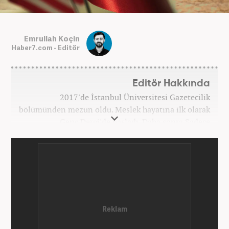
Emrullah Koçin
Haber7.com - Editör
Editör Hakkında
2017'de İstanbul Üniversitesi Gazetecilik
bölümünden mezun oldu. Meslek hayatına ilk olarak
Genç Dergi'de başladı. Daha sonra Sadece
haber.com'da internet haberciliğine başladı. 2019
yılında Haber7.com ailesine dahil olan Koçin,
''Ekonomi ve Otomobil Editörü'' olarak meslek
hayatına devam etmektedir.