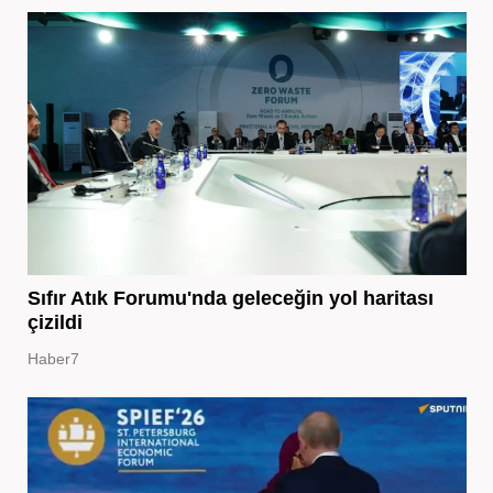
Sıfır Atık Forumu'nda geleceğin yol haritası
çizildi
Haber7