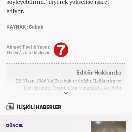
söyleyebilirim." diyerek yükselişe işaret
ediyor.
KAYNAK : Sabah
Ahmet Tevfik Yavuz
Haber7.com - Muhabir
Editör Hakkında
22 Nisan 1986’da Karabük’te doğdu. İlköğretim ve
lise eğitimini İstanbul’da tamamladı. Anadolu
Üniversitesi iktisat Fakültesi’nde Kamu Yönetimi
okudu. Gazetecilik mesleğine 2021 yılında başladı.
İLİŞKİLİ HABERLER
Çalışma hayatına Haber7.com bünyesindeki
Gezelim.com seyahat sitesinde devam etmektedir.
GÜNCEL