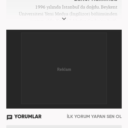
1996 yılında İstanbul'da doğdu. Beykent
Üniversitesi Yeni Medya (İngilizce) bölümünden
mezun oldu. Kanal 7 Medya Grubu'na bağlı
haber7.com bünyesinde mesleki hayatına devam
etmektedir.
YORUMLAR
İLK YORUM YAPAN SEN OL