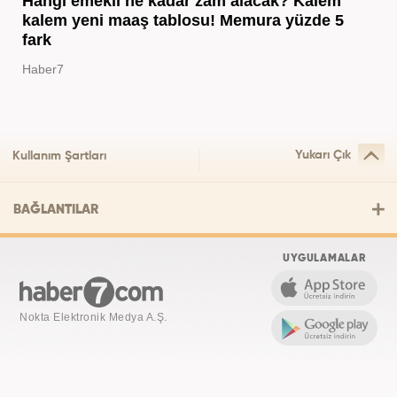
Hangi emekli ne kadar zam alacak? Kalem
kalem yeni maaş tablosu! Memura yüzde 5
fark
Haber7
Yukarı Çık
Kullanım Şartları
BAĞLANTILAR
UYGULAMALAR
Nokta Elektronik Medya A.Ş.