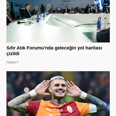
Sıfır Atık Forumu'nda geleceğin yol haritası
çizildi
Haber7