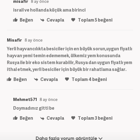
misafir
8 ay önce
israil ve hollanda küçük ama birinci
Beğen
Cevapla
Toplam
5
beğeni
Misafir
8 ay önce
Yerli hayvancılıkta besiciler için en büyük sorun,uygun fiyatlı
hayvan yemi temin edememek, ülkemiz yem konusunda
Rusya ile bir eko sistem kurabilir, Rusya dan uygun fiyatlı yem
ithal etmek, yerli besiciler için büyük bir rahatlama sağlar.
Beğen
Cevapla
Toplam
4
beğeni
Mehmet571
8 ay önce
Doymadınız gitti be
Beğen
Cevapla
Toplam
3
beğeni
Daha fazla yorum görüntüle