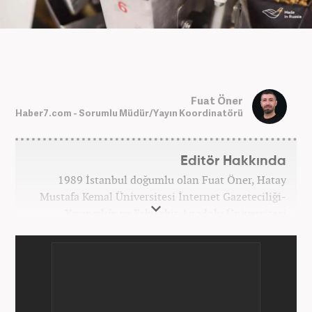
Fuat Öner
Haber7.com - Sorumlu Müdür/Yayın Koordinatörü
Editör Hakkında
1989 İstanbul doğumlu olan Fuat Öner, Hatay
Mustafa Kemal Üniversitesi İnternet Gazeteciliği-
Yayıncılığı ve Eskişehir Anadolu Üniversitesi
İşletme bölümlerinden mezun oldu. Marmara
Üniversitesi Sosyal Medya Yönetimi’nde yüksek
lisans Eğitimini tamamladı. Medya sektörüne 2008
yılında adım atan Öner, Star TV ve Habertürk
gazetelerinde çeşitli görevler üstlendi. 2012 yılında