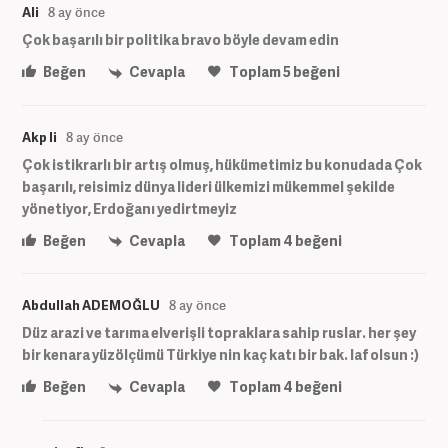
Ali
8 ay önce
Çok başarılı bir politika bravo böyle devam edin
Beğen
Cevapla
Toplam
5
beğeni
Akp li
8 ay önce
Çok istikrarlı bir artış olmuş, hükümetimiz bu konudada Çok
başarılı, reisimiz dünya lideri ülkemizi mükemmel şekilde
yönetiyor, Erdoğanı yedirtmeyiz
Beğen
Cevapla
Toplam
4
beğeni
Abdullah ADEMOĞLU
8 ay önce
Düz arazi ve tarıma elverişli topraklara sahip ruslar. her şey
bir kenara yüzölçümü Türkiye nin kaç katı bir bak. laf olsun :)
Beğen
Cevapla
Toplam
4
beğeni