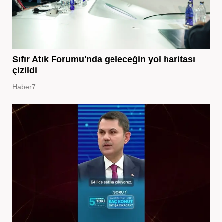
Sıfır Atık Forumu'nda geleceğin yol haritası
çizildi
Haber7