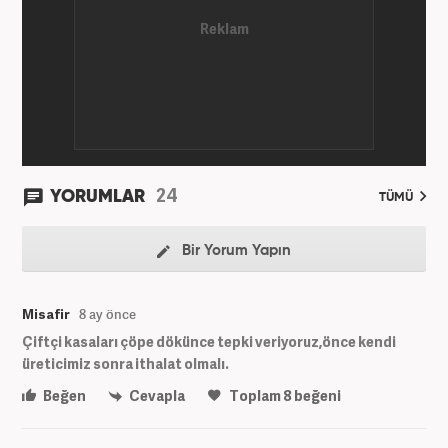
Kanal7 Medya Grubu'na haber editörü olarak katılan
Öner, şu anda Haber7.com'da Yayın Koordinatörü
olarak görev yapmaktadır. Evli ve bir çocuk babasıdır.
24
YORUMLAR
TÜMÜ
Bir Yorum Yapın
Misafir
8 ay önce
Çiftçi kasaları çöpe dökünce tepki veriyoruz,önce kendi
üreticimiz sonra ithalat olmalı.
Beğen
Cevapla
Toplam
8
beğeni