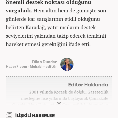
önemli destek noktası olduğunu
vurguladı
. Hem altın hem de gümüşte son
günlerde kar satışlarının etkili olduğunu
belirten Karadağ, yatırımcıların destek
seviyelerini yakından takip ederek temkinli
hareket etmesi gerektiğini ifade etti.
Dilan Dundar
Haber7.com - Muhabir-editör
Editör Hakkında
2001 yılında Kocaeli'de doğdu. Gazetecilik
mesleğine lise yıllarında başlayarak Çanakkale
Onsekiz Mart Üniversitesi Gazetecilik bölümünden
2023 yılında mezun oldu. 7 yıllık gazetecilik
İLİŞKİLİ HABERLER
hayatında sunucu, editör, muhabir gibi birçok