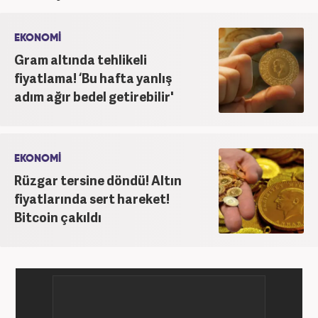
görevde bulundu. Meslek hayatına Haber7.com'da
'Özel Haberler Muhabiri' olarak devam etmektedir.
EKONOMİ
Gram altında tehlikeli
fiyatlama! ‘Bu hafta yanlış
adım ağır bedel getirebilir'
EKONOMİ
Rüzgar tersine döndü! Altın
fiyatlarında sert hareket!
Bitcoin çakıldı