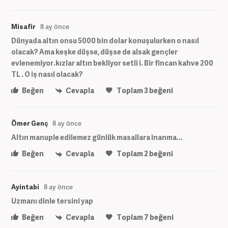
Misafir
8 ay önce
Dünyada altın onsu 5000 bin dolar konuşulurken o nasıl
olacak? Ama keşke düşse, düşse de alsak gençler
evlenemiyor.kızlar altın bekliyor setli i. Bir fincan kahve 200
TL . O iş nasıl olacak?
Beğen
Cevapla
Toplam
3
beğeni
Ömer Genç
8 ay önce
Altın manuple edilemez günlük masallara inanma...
Beğen
Cevapla
Toplam
2
beğeni
Ayintabi
8 ay önce
Uzmanı dinle tersini yap
Beğen
Cevapla
Toplam
7
beğeni