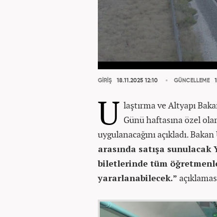
GİRİŞ
18.11.2025 12:10
GÜNCELLEME
1
U
laştırma ve Altyapı Bak
Günü haftasına özel olar
uygulanacağını açıkladı. Bakan
arasında satışa sunulacak 
biletlerinde tüm öğretmenl
yararlanabilecek.”
açıklamas