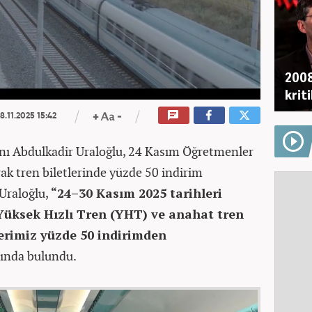
2008
krit
8.11.2025 15:42
anı Abdulkadir Uraloğlu, 24 Kasım Öğretmenler
ak tren biletlerinde yüzde 50 indirim
 Uraloğlu,
“24–30 Kasım 2025 tarihleri
Yüksek Hızlı Tren (YHT) ve anahat tren
erimiz yüzde 50 indirimden
ında bulundu.