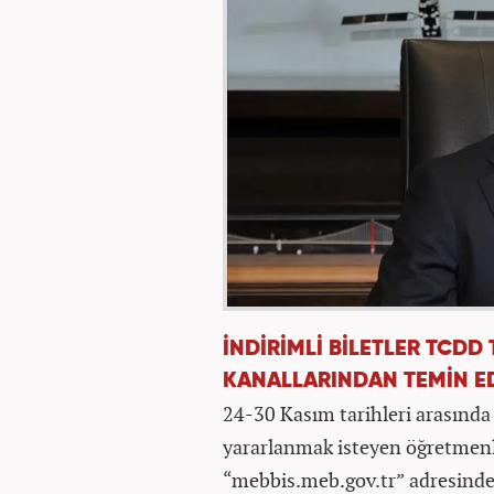
İNDİRİMLİ BİLETLER TCDD 
KANALLARINDAN TEMİN ED
24-30 Kasım tarihleri arasında 
yararlanmak isteyen öğretmenl
“mebbis.meb.gov.tr” adresinde