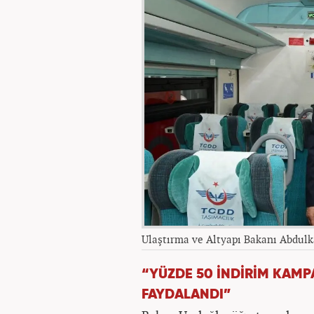
Ulaştırma ve Altyapı Bakanı Abdulk
“YÜZDE 50 İNDİRİM KAM
FAYDALANDI”