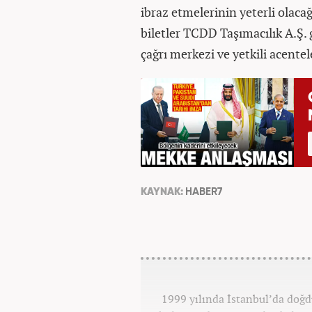
ibraz etmelerinin yeterli olaca
biletler TCDD Taşımacılık A.Ş. g
çağrı merkezi ve yetkili acente
KAYNAK:
HABER7
1999 yılında İstanbul’da doğd