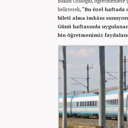
Bakan Uraloğlu, öğretmenlere yı
belirterek,
“Bu özel haftada 
bileti alma imkânı sunuyor
Günü haftasında uygulanan
bin öğretmenimiz faydaland