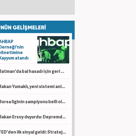
NÜN GELİŞMELERİ
AHBAP
Derneği'nin
yönetimine
Kayyum atandı
Batman'da bal hasadı için geri sayım! Arıcıların yüzü bu yıl gülüyor
Bakan Yumaklı, yeni sistemi anlattı: Plastik küpe gitti yerine elektronik takip geldi!
Borsa liginin şampiyonu belli oldu!
Bakan Ersoy duyurdu: Depremde hasar gören Malatya Arkeoloji Müzesi yarın ziyarete açılıyor
FED'den ilk sinyal geldi: Stratejiyi değiştiriyorlar!