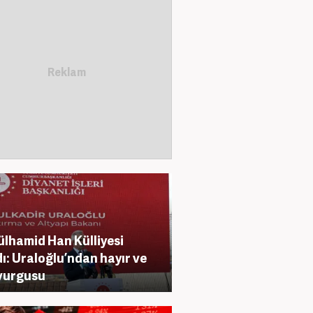
lhamid Han Külliyesi
dı: Uraloğlu’ndan hayır ve
 vurgusu