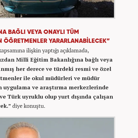
INA BAĞLI VEYA ONAYLI TÜM
N ÖĞRETMENLER YARARLANABİLECEK”
apsamına ilişkin yaptığı açıklamada,
ızdan Milli Eğitim Bakanlığına bağlı veya
nmış her derece ve türdeki resmî ve özel
tmenler ile okul müdürleri ve müdür
rin uygulama ve araştırma merkezlerinde
ve Türk uyruklu olup yurt dışında çalışan
ek.”
diye konuştu.