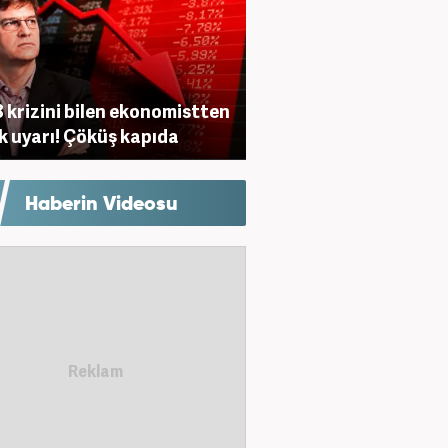
 krizini bilen ekonomistten
ik uyarı! Çöküş kapıda
Haberin Videosu