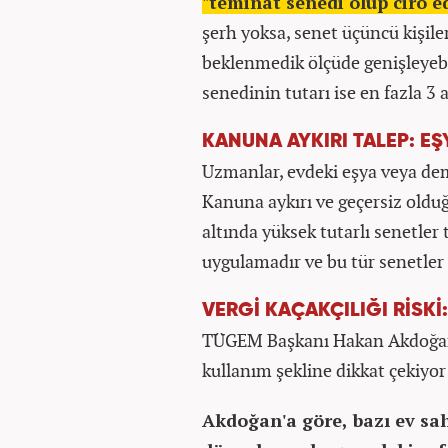
"teminat senedi olup ciro e
şerh yoksa, senet üçüncü kişil
beklenmedik ölçüde genişleyebi
senedinin tutarı ise en fazla 3 a
​KANUNA AYKIRI TALEP: EŞ
Uzmanlar, evdeki eşya veya dem
Kanuna aykırı ve geçersiz olduğ
altında yüksek tutarlı senetler
uygulamadır ve bu tür senetler g
​VERGİ KAÇAKÇILIĞI RİSKİ
TÜGEM Başkanı Hakan Akdoğan,
kullanım şekline dikkat çekiyor:
Akdoğan'a göre, bazı ev sah