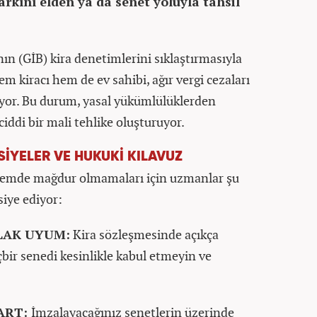
arkını elden ya da senet yoluyla tahsil
nın (GİB) kira denetimlerini sıklaştırmasıyla
m kiracı hem de ev sahibi, ağır vergi cezaları
aşıyor. Bu durum, yasal yükümlülüklerden
iddi bir mali tehlike oluşturuyor. ​
VSİYELER VE HUKUKİ KILAVUZ
 dönemde mağdur olmamaları için uzmanlar şu
iye ediyor: ​
LAK UYUM:
Kira sözleşmesinde açıkça
çbir senedi kesinlikle kabul etmeyin ve
ŞART:
İmzalayacağınız senetlerin üzerinde