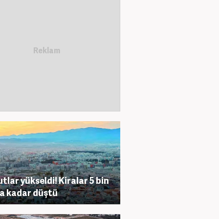
tlar yükseldi! Kiralar 5 bin
ya kadar düştü