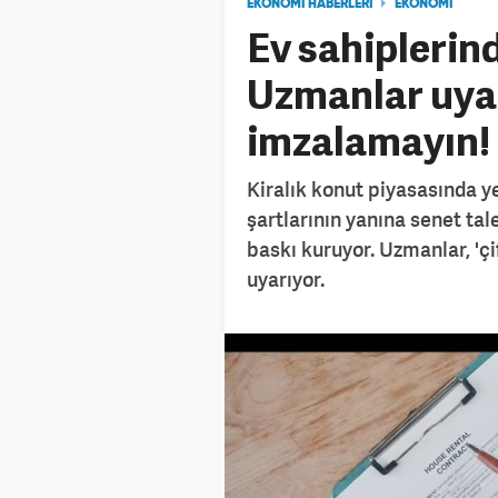
EKONOMİ HABERLERİ
EKONOMİ
Ev sahiplerind
Uzmanlar uyar
imzalamayın!
Kiralık konut piyasasında ye
şartlarının yanına senet tal
baskı kuruyor. Uzmanlar, 'çi
uyarıyor.