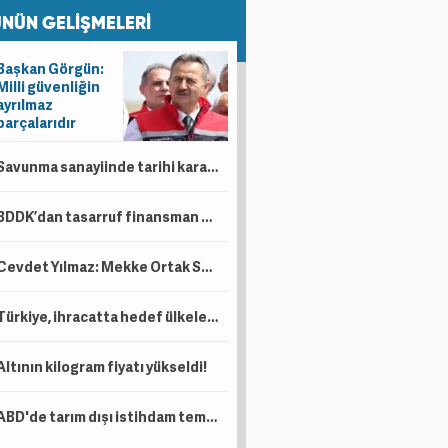
NÜN GELİŞMELERİ
Başkan Görgün:
Milli güvenliğin
ayrılmaz
parçalarıdır
Savunma sanayiinde tarihi karar! İki dev milli motor için birleşiyor
BDDK’dan tasarruf finansman düzenlemesi! Taşıt, konut ve iş yerinde limitler değişti
Cevdet Yılmaz: Mekke Ortak Savunma Anlaşması tarihi bir adımdır
Türkiye, ihracatta hedef ülkelere 6 ayda 94 milyar dolarlık satış yaptı
Altının kilogram fiyatı yükseldi!
ABD'de tarım dışı istihdam temmuzda beklentilerin aksine geriledi