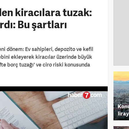
en kiracılara tuzak:
dı: Bu şartları
ni dönem: Ev sahipleri, depozito ve kefil
ebini ekleyerek kiracılar üzerinde büyük
fte borç tuzağı' ve ciro riski konusunda
Konu
lira