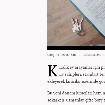
GİRİŞ
17.11.2025 17:38
GÜNCELLEME
17
K
iralık ev arayanlar için 
Ev sahipleri, standart te
ekleyerek kiracılar üzerinde gö
Bu yeni dönem kiracıları hem m
sokarken, uzmanlar 'çifte borç 