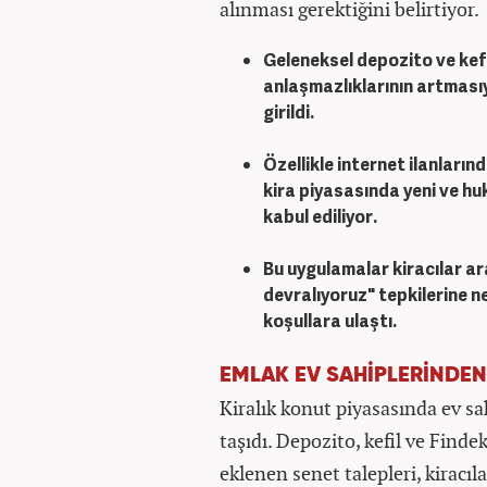
alınması gerektiğini belirtiyor.
Geleneksel depozito ve kefil
anlaşmazlıklarının artmasıy
girildi.
Özellikle internet ilanları
kira piyasasında yeni ve huk
kabul ediliyor.
Bu uygulamalar kiracılar ar
devralıyoruz" tepkilerine n
koşullara ulaştı. ​
EMLAK EV SAHİPLERİNDEN
Kiralık konut piyasasında ev sa
taşıdı. Depozito, kefil ve Find
eklenen senet talepleri, kiracıla