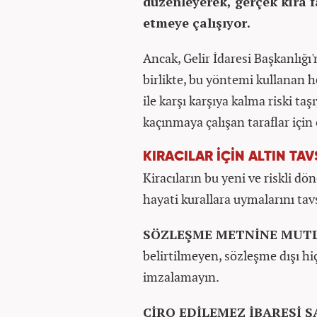
düzenleyerek, gerçek kira f
etmeye çalışıyor.
Ancak, Gelir İdaresi Başkanlığı'
birlikte, bu yöntemi kullanan he
ile karşı karşıya kalma riski t
kaçınmaya çalışan taraflar için c
KIRACILAR İÇİN ALTIN TA
​Kiracıların bu yeni ve riskli
hayati kurallara uymalarını tavs
SÖZLEŞME METNİNE MUT
belirtilmeyen, sözleşme dışı hi
imzalamayın. ​
CİRO EDİLEMEZ İBARESİ 