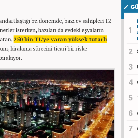
GÜ
ndartlaştığı bu dönemde, bazı ev sahipleri 12
senetler isterken, bazıları da evdeki eşyaların
latan,
250 bin TL'ye varan yüksek tutarlı
m, kiralama sürecini ticari bir riske
bırakıyor.