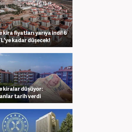
e kira fiyatları yarıya indi! 6
TL'ye kadar düşecek!
de kiralar düşüyor:
nlar tarih verdi