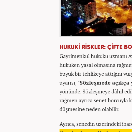
​HUKUKİ RİSKLER: ÇİFTE BO
Gayrimenkul hukuku uzmanı Avu
hukuken yasal olmasına rağmen,
büyük bir tehlikeye attığını vurg
uyarısı,
"Sözleşmede açıkça 
yönünde. Sözleşmeye dâhil edil
rağmen ayrıca senet borcuyla ka
düşmesine neden olabilir. ​
Ayrıca, senedin üzerindeki iba