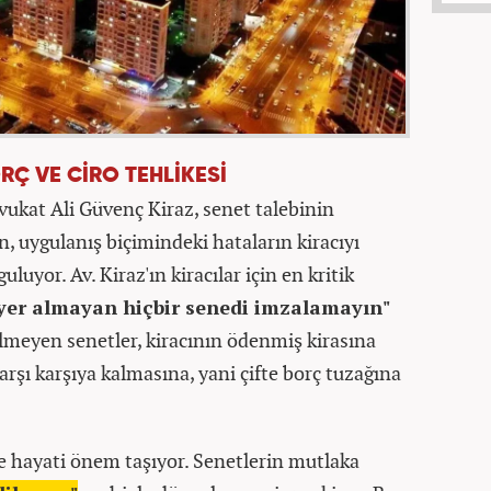
RÇ VE CİRO TEHLİKESİ ​
kat Ali Güvenç Kiraz, senet talebinin
 uygulanış biçimindeki hataların kiracıyı
uluyor. Av. Kiraz'ın kiracılar için en kritik
yer almayan hiçbir senedi imzalamayın"
meyen senetler, kiracının ödenmiş kirasına
rşı karşıya kalmasına, yani çifte borç tuzağına
re hayati önem taşıyor. Senetlerin mutlaka