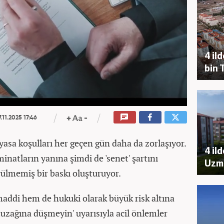
4 ild
bin 
.11.2025 17:46
piyasa koşulları her geçen gün daha da zorlaşıyor.
4 il
minatların yanına şimdi de 'senet' şartını
Uzma
rülmemiş bir baskı oluşturuyor.
addi hem de hukuki olarak büyük risk altına
tuzağına düşmeyin' uyarısıyla acil önlemler