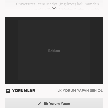
Üniversitesi Yeni Medya (İngilizce) bölümünden
mezun oldu. Kanal 7 Medya Grubu'na bağlı
haber7.com bünyesinde mesleki hayatına devam
etmektedir.
YORUMLAR
İLK YORUM YAPAN SEN OL
Bir Yorum Yapın