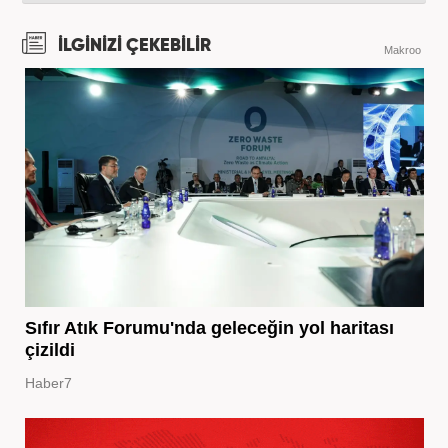
İLGİNİZİ ÇEKEBİLİR
Makroo
Sıfır Atık Forumu'nda geleceğin yol haritası
çizildi
Haber7