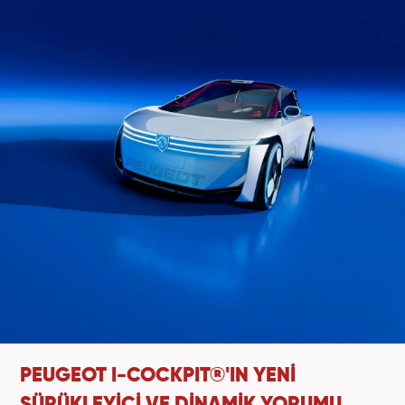
PEUGEOT I-COCKPIT®'IN YENİ
SÜRÜKLEYİCİ VE DİNAMİK YORUMU