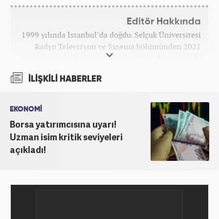
Editör Hakkında
1999 yılında İstanbul’da doğdu. Selçuk Üniversitesi
Radyo Televizyon ve Sinema bölümünden 2021
yılında lisans derecesiyle mezun oldu. 2017 yılında
Üniversite Televizyonu’nda başladığı kariyerinde 3
İLİŞKİLİ HABERLER
yıl boyunca spor spikerliği ve muhabirliği
görevlerinde bulundu. Daha sonra 2020 yılında özel
bir haber kanalında haber ve spor editörlüğü yaptı.
EKONOMİ
Ardından Turkuvaz Medya Grubu’nda editörlük
Borsa yatırımcısına uyarı!
görevinde bulundu. 2024 Mayıs ayından itibaren
Uzman isim kritik seviyeleri
Kanal 7 Medya Grubu’na bağlı Haber7.com’da editör
açıkladı!
olarak görevini sürdürmektedir.