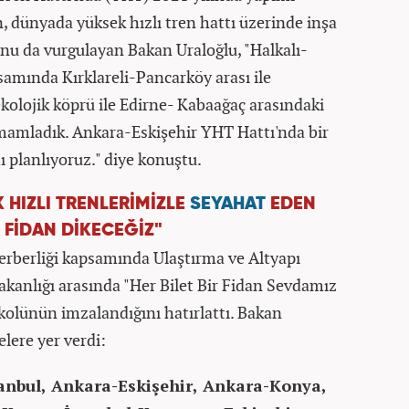
dünyada yüksek hızlı tren hattı üzerinde inşa
unu da vurgulayan Bakan Uraloğlu, "Halkalı-
samında Kırklareli-Pancarköy arası ile
 ekolojik köprü ile Edirne- Kabaağaç arasındaki
mamladık. Ankara-Eskişehir YHT Hattı'nda bir
 planlıyoruz." diye konuştu.
 HIZLI TRENLERİMİZLE
SEYAHAT
EDEN
 FİDAN DİKECEĞİZ"
ferberliği kapsamında Ulaştırma ve Altyapı
akanlığı arasında "Her Bilet Bir Fidan Sevdamız
olünün imzalandığını hatırlattı. Bakan
elere yer verdi:
tanbul, Ankara-Eskişehir, Ankara-Konya,