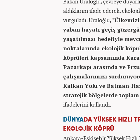
Bakan Uraloğlu, çevreye duyarl
aldıklarını ifade ederek, ekoloj
vurguladı. Uraloğlu,
"Ülkemizin
yaban hayatı geçiş güzergâh
yaşatılması hedefiyle mevcu
noktalarında ekolojik köprü
köprüleri kapsamında Karad
Pazarkapı arasında ve Erzu
çalışmalarımızı sürdürüyor
Kalkan Yolu ve Batman-Has
stratejik bölgelerde toplam
ifadelerini kullandı.
DÜNYA
DA YÜKSEK HIZLI T
EKOLOJİK KÖPRÜ
Ankara-Eskişehir Yüksek Hızlı 