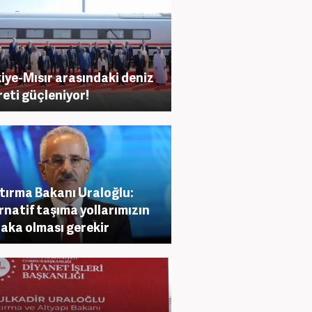
iye-Mısır arasındaki deniz
reti güçleniyor!
tırma Bakanı Uraloğlu:
rnatif taşıma yollarımızın
aka olması gerekir