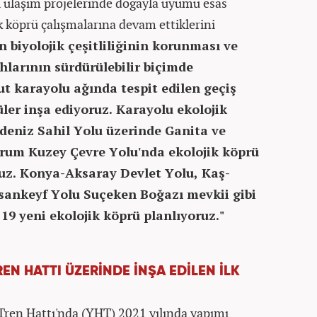
ı ulaşım projelerinde doğayla uyumu esas
ik köprü çalışmalarına devam ettiklerini
 biyolojik çeşitliliğinin korunması ve
larının sürdürülebilir biçimde
t karayolu ağında tespit edilen geçiş
ler inşa ediyoruz. Karayolu ekolojik
eniz Sahil Yolu üzerinde Ganita ve
rum Kuzey Çevre Yolu'nda ekolojik köprü
uz. Konya-Aksaray Devlet Yolu, Kaş-
ankeyf Yolu Suçeken Boğazı mevkii gibi
 19 yeni ekolojik köprü planlıyoruz."
REN HATTI ÜZERİNDE İNŞA EDİLEN İLK
Tren Hattı'nda (YHT) 2021 yılında yapımı