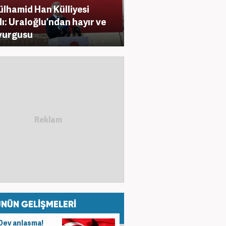
lhamid Han Külliyesi
dı: Uraloğlu’ndan hayır ve
 vurgusu
NÜN GELİŞMELERİ
Dev anlaşma!