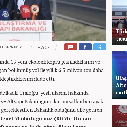
Türk
tica
1.11.2025 15:19
ında 19 yeni ekolojik köprü planladıklarını ve
şan bölünmüş yol ile yıllık 6,3 milyon ton daha
Ulaş
leştirdiklerini ifade etti.
Alte
mutl
dulkadir Uraloğlu, yeşil ulaşım hakkında
 ve Altyapı Bakanlığının kurumsal karbon ayak
k gerçekleştiren Bakanlık olduğunu dile getiren
ı Genel Müdürlüğümüz (KGM), Orman
) sonra en fazla ağaç diken kamu