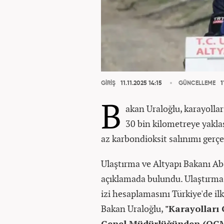
GİRİŞ
11.11.2025 14:15
GÜNCELLEME
1
B
akan Uraloğlu, karayollar
30 bin kilometreye yakla
az karbondioksit salınımı gerçek
Ulaştırma ve Altyapı Bakanı Ab
açıklamada bulundu. Ulaştırma
izi hesaplamasını Türkiye'de il
Bakan Uraloğlu,
"Karayollar
Genel Müdürlüğünden (OGM