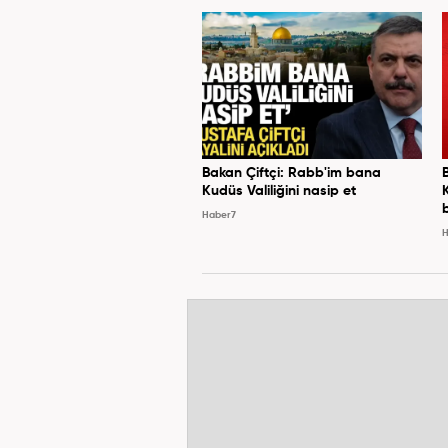
Bakan Çiftçi: Rabb'im bana
Kudüs Valiliğini nasip et
Haber7
H