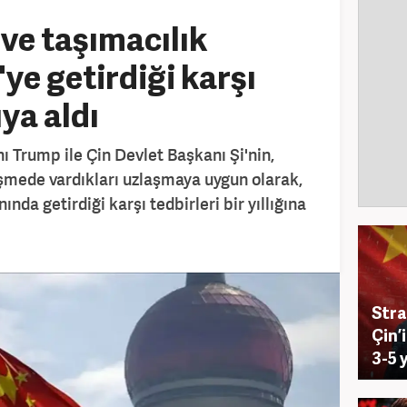
 ve taşımacılık
ye getirdiği karşı
ıya aldı
 Trump ile Çin Devlet Başkanı Şi'nin,
şmede vardıkları uzlaşmaya uygun olarak,
ında getirdiği karşı tedbirleri bir yıllığına
Stra
Çin’
3-5 y