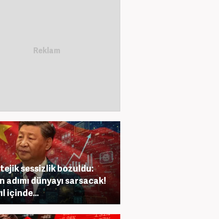
tejik sessizlik bozuldu:
in adımı dünyayı sarsacak!
ıl içinde...