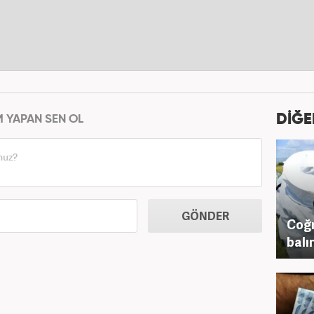
DİĞE
M YAPAN SEN OL
GÖNDER
Coğr
balı