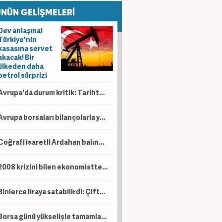
NÜN GELİŞMELERİ
Dev anlaşma!
Türkiye'nin
kasasına servet
akacak! Bir
ülkeden daha
petrol sürprizi
Avrupa'da durum kritik: Tarihte böylesi görülmedi
Avrupa borsaları bilançolarla yükseldi! İngiltere negatif ayrıştı
Coğrafi işaretli Ardahan balında hasat başladı!
2008 krizini bilen ekonomistten kritik uyarı! Çöküş kapıda
Binlerce liraya satabilirdi: Çiftçi ürünlerini ücretsiz dağıttı!
Borsa günü yükselişle tamamladı! En çok kazandıran belli oldu