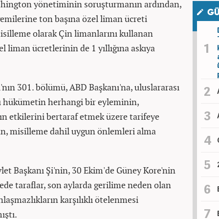
shington yönetiminin soruşturmanın ardından,
GÜ
emilerine ton başına özel liman ücreti
misilleme olarak Çin limanlarını kullanan
l liman ücretlerinin de 1 yıllığına askıya
ı'nın 301. bölümü, ABD Başkanı'na, uluslararası
cı hükümetin herhangi bir eyleminin,
n etkilerini bertaraf etmek üzere tarifeye
yan, misilleme dahil uygun önlemleri alma
et Başkanı Şi'nin, 30 Ekim'de Güney Kore'nin
de taraflar, son aylarda gerilime neden olan
anlaşmazlıkların karşılıklı ötelenmesi
ıştı.