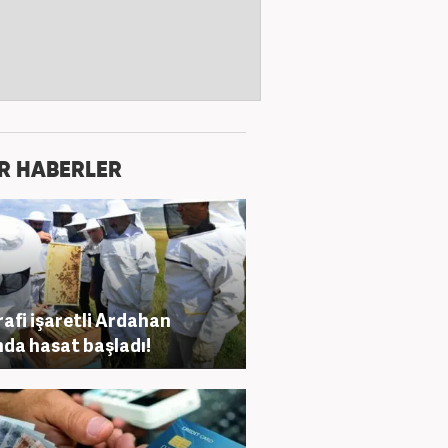
R HABERLER
afi işaretli Ardahan
nda hasat başladı!