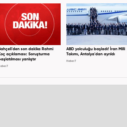
Bahçeli'den son dakika Rahmi
ABD yolculuğu başladı! İran Milli
Koç açıklaması: Soruşturma
Takımı, Antalya'dan ayrıldı
başlatılması yanlıştır
Haber7
aber7