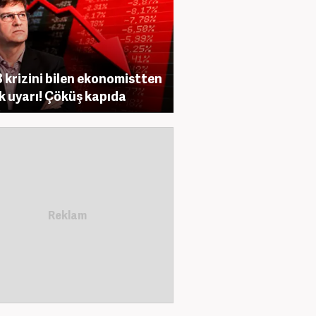
 krizini bilen ekonomistten
ik uyarı! Çöküş kapıda