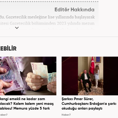
Editör Hakkında
u. Gazetecilik mesleğine lise yıllarında başlayarak
itesi Gazetecilik bölümünden 2023 yılında mezun
ayatında sunucu, editör, muhabir gibi birçok görevde
er7.com'da 'Özel Haberler Muhabiri' olarak devam
etmektedir.
EBİLİR
Hangi emekli ne kadar zam
Şarkıcı Pınar Sürer,
alacak? Kalem kalem yeni maaş
Cumhurbaşkanı Erdoğan'a şarkı
tablosu! Memura yüzde 5 fark
okuduğu anları paylaştı
aber7
Haber7