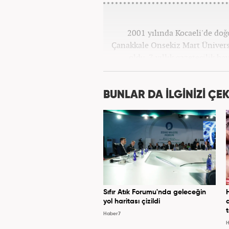
2001 yılında Kocaeli'de doğd
Çanakkale Onsekiz Mart Ünivers
oldu. 7 yıllık gazetecilik h
bulundu. Meslek hayatına Hab
BUNLAR DA İLGİNİZİ ÇEK
Sıfır Atık Forumu'nda geleceğin
yol haritası çizildi
Haber7
H