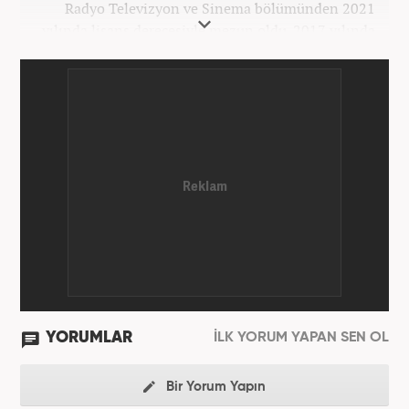
Radyo Televizyon ve Sinema bölümünden 2021
yılında lisans derecesiyle mezun oldu. 2017 yılında
Üniversite Televizyonu’nda başladığı kariyerinde 3
yıl boyunca spor spikerliği ve muhabirliği
görevlerinde bulundu. Daha sonra 2020 yılında özel
bir haber kanalında haber ve spor editörlüğü yaptı.
Ardından Turkuvaz Medya Grubu’nda editörlük
görevinde bulundu. 2024 Mayıs ayından itibaren
Kanal 7 Medya Grubu’na bağlı Haber7.com’da editör
olarak görevini sürdürmektedir.
YORUMLAR
İLK YORUM YAPAN SEN OL
Bir Yorum Yapın