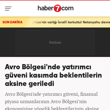
SON DAKİKA
Türkiye'nin varlığı İsrail'i korkuttu! Netanyahu devreye girdi! Türki
Avro Bölgesi'nde yatırımcı
güveni kasımda beklentilerin
aksine geriledi
Avro Bölgesi'nde yatırımcı güveni, finansal
piyasa uzmanlarının Avro Bölgesi’nin
ekonomisine yönelik beklentilerinin aksine