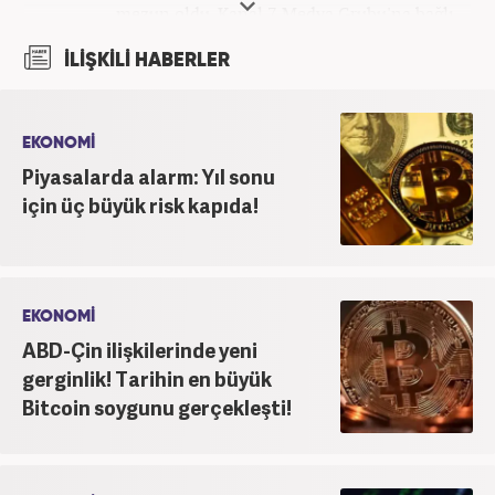
mezun oldu. Kanal 7 Medya Grubu'na bağlı
haber7.com bünyesinde mesleki hayatına devam
İLİŞKİLİ HABERLER
etmektedir.
EKONOMİ
Piyasalarda alarm: Yıl sonu
için üç büyük risk kapıda!
EKONOMİ
ABD-Çin ilişkilerinde yeni
gerginlik! Tarihin en büyük
Bitcoin soygunu gerçekleşti!