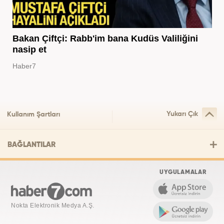
Bakan Çiftçi: Rabb'im bana Kudüs Valiliğini
nasip et
Haber7
Yukarı Çık
Kullanım Şartları
BAĞLANTILAR
UYGULAMALAR
Nokta Elektronik Medya A.Ş.