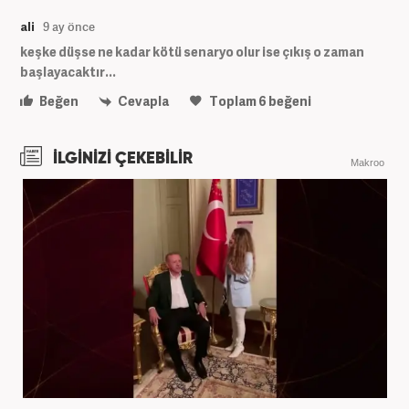
ali
9 ay önce
keşke düşse ne kadar kötü senaryo olur ise çıkış o zaman
başlayacaktır...
Beğen
Cevapla
Toplam
6
beğeni
İLGİNİZİ ÇEKEBİLİR
Makroo