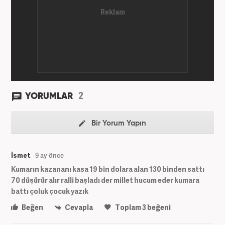
2
YORUMLAR
Bir Yorum Yapın
İsmet
9 ay önce
Kumarın kazananı kasa 19 bin dolara alan 130 binden sattı
70 düşürür alır ralli başladı der millet hucum eder kumara
battı çoluk çocuk yazık
Beğen
Cevapla
Toplam
3
beğeni