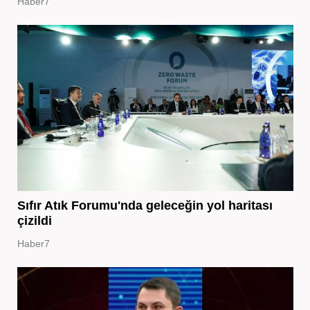
Haber7
Sıfır Atık Forumu'nda geleceğin yol haritası
çizildi
Haber7