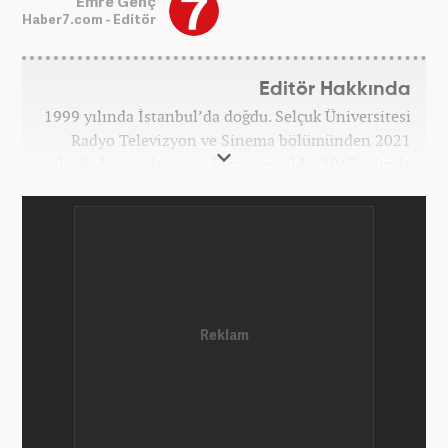
Emre Genç
Haber7.com - Editör
Editör Hakkında
1999 yılında İstanbul’da doğdu. Selçuk Üniversitesi
Radyo Televizyon ve Sinema bölümünden 2021
yılında lisans derecesiyle mezun oldu. 2017 yılında
Üniversite Televizyonu’nda başladığı kariyerinde 3
yıl boyunca spor spikerliği ve muhabirliği
görevlerinde bulundu. Daha sonra 2020 yılında özel
bir haber kanalında haber ve spor editörlüğü yaptı.
Ardından Turkuvaz Medya Grubu’nda editörlük
görevinde bulundu. 2024 Mayıs ayından itibaren
Kanal 7 Medya Grubu’na bağlı Haber7.com’da editör
olarak görevini sürdürmektedir.