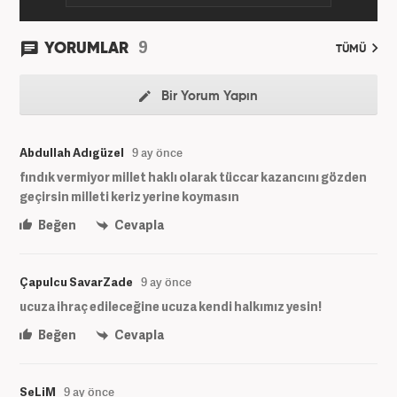
9
YORUMLAR
TÜMÜ
Bir Yorum Yapın
Abdullah Adıgüzel
9 ay önce
fındık vermiyor millet haklı olarak tüccar kazancını gözden
geçirsin milleti keriz yerine koymasın
Beğen
Cevapla
Çapulcu SavarZade
9 ay önce
ucuza ihraç edileceğine ucuza kendi halkımız yesin!
Beğen
Cevapla
SeLiM
9 ay önce