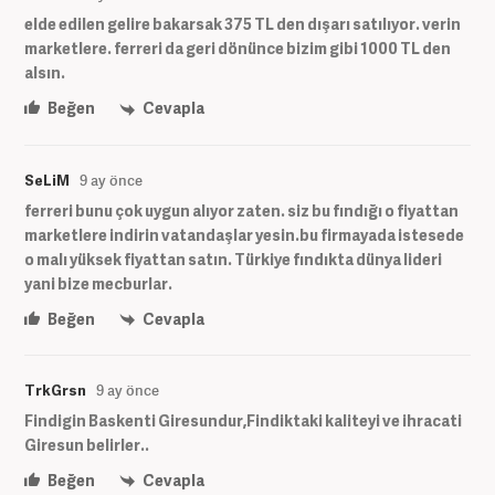
elde edilen gelire bakarsak 375 TL den dışarı satılıyor. verin
marketlere. ferreri da geri dönünce bizim gibi 1000 TL den
alsın.
Beğen
Cevapla
SeLiM
9 ay önce
ferreri bunu çok uygun alıyor zaten. siz bu fındığı o fiyattan
marketlere indirin vatandaşlar yesin.bu firmayada istesede
o malı yüksek fiyattan satın. Türkiye fındıkta dünya lideri
yani bize mecburlar.
Beğen
Cevapla
TrkGrsn
9 ay önce
Findigin Baskenti Giresundur,Findiktaki kaliteyi ve ihracati
Giresun belirler..
Beğen
Cevapla