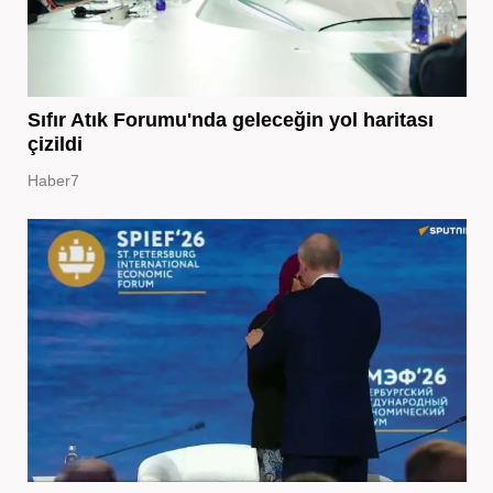
Sıfır Atık Forumu'nda geleceğin yol haritası
çizildi
Haber7