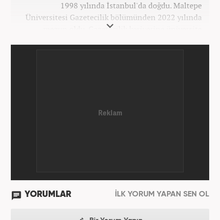
1998 yılında İstanbul'da doğdu. Maltepe
Üniversitesi Gazetecilik bölümünden 2022 yılında
mezun oldu. Gazetecilik kariyerine üniversite
yıllarında okurken başladı. 4 yıldır aktif olarak
Gazetecilik kariyerini sürdürüyor. Meslek hayatına
Kanal 7 Medya Grubu'na bağlı Haber7.com'da
'Editör' olarak devam ediyor.
YORUMLAR
İLK YORUM YAPAN SEN OL