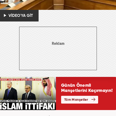
VİDEO'YA GİT