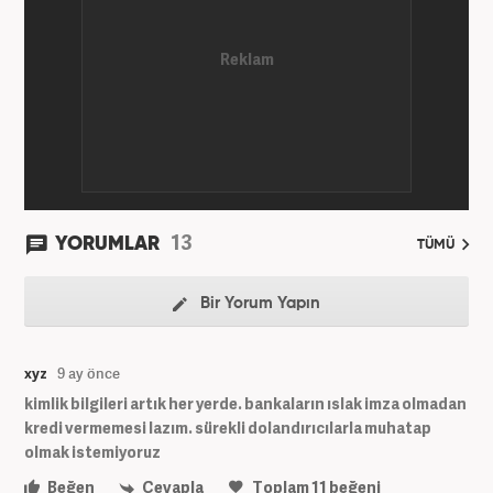
13
YORUMLAR
TÜMÜ
Bir Yorum Yapın
xyz
9 ay önce
kimlik bilgileri artık her yerde. bankaların ıslak imza olmadan
kredi vermemesi lazım. sürekli dolandırıcılarla muhatap
olmak istemiyoruz
Beğen
Cevapla
Toplam
11
beğeni