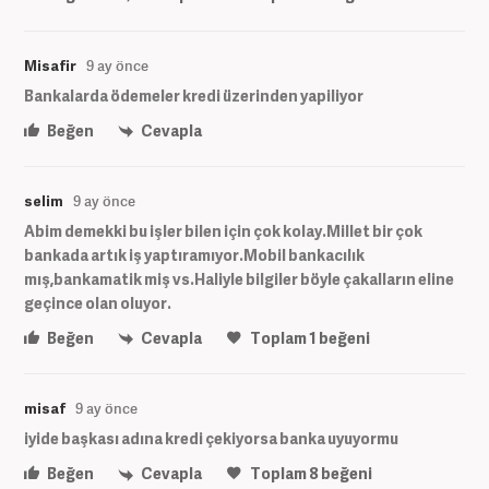
Misafir
9 ay önce
Bankalarda ödemeler kredi üzerinden yapiliyor
Beğen
Cevapla
selim
9 ay önce
Abim demekki bu işler bilen için çok kolay.Millet bir çok
bankada artık iş yaptıramıyor.Mobil bankacılık
mış,bankamatik miş vs.Haliyle bilgiler böyle çakalların eline
geçince olan oluyor.
Beğen
Cevapla
Toplam
1
beğeni
misaf
9 ay önce
iyide başkası adına kredi çekiyorsa banka uyuyormu
Beğen
Cevapla
Toplam
8
beğeni