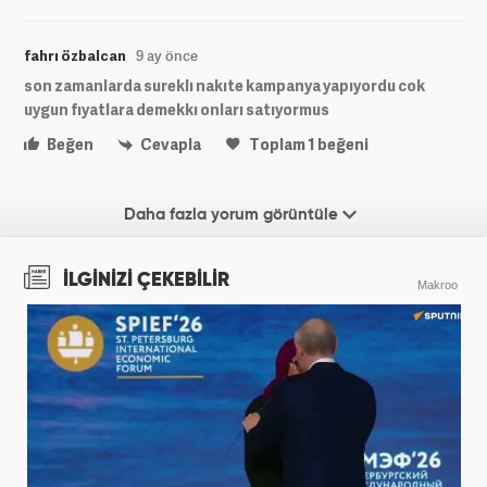
fahrı özbalcan
9 ay önce
son zamanlarda sureklı nakıte kampanya yapıyordu cok
uygun fıyatlara demekkı onları satıyormus
Beğen
Cevapla
Toplam
1
beğeni
Daha fazla yorum görüntüle
İLGİNİZİ ÇEKEBİLİR
Makroo