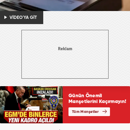
VİDEO'YA GİT