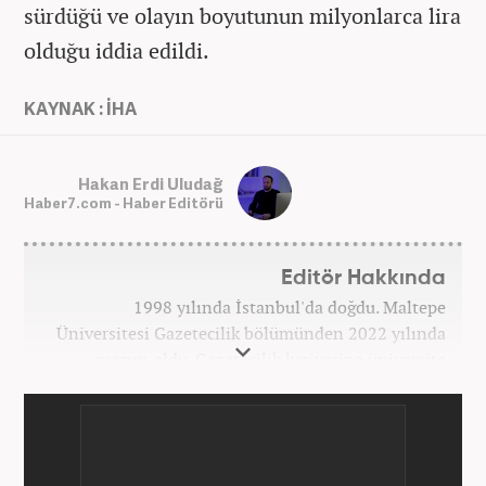
sürdüğü ve olayın boyutunun milyonlarca lira
olduğu iddia edildi.
KAYNAK : İHA
Hakan Erdi Uludağ
Haber7.com - Haber Editörü
Editör Hakkında
1998 yılında İstanbul'da doğdu. Maltepe
Üniversitesi Gazetecilik bölümünden 2022 yılında
mezun oldu. Gazetecilik kariyerine üniversite
yıllarında okurken başladı. 4 yıldır aktif olarak
Gazetecilik kariyerini sürdürüyor. Meslek hayatına
Kanal 7 Medya Grubu'na bağlı Haber7.com'da
'Editör' olarak devam ediyor.