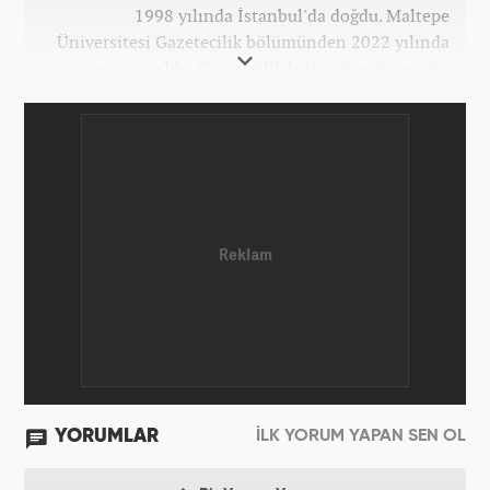
1998 yılında İstanbul'da doğdu. Maltepe
Üniversitesi Gazetecilik bölümünden 2022 yılında
mezun oldu. Gazetecilik kariyerine üniversite
yıllarında okurken başladı. 4 yıldır aktif olarak
Gazetecilik kariyerini sürdürüyor. Meslek hayatına
Kanal 7 Medya Grubu'na bağlı Haber7.com'da
'Editör' olarak devam ediyor.
YORUMLAR
İLK YORUM YAPAN SEN OL