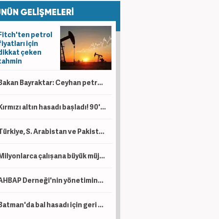
NÜN GELİŞMELERİ
Fitch'ten petrol
fiyatları için
dikkat çeken
tahmin
Bakan Bayraktar: Ceyhan petrol ticareti üssü olacak!
Kırmızı altın hasadı başladı! 90'dan fazla ülkeden talep var
Türkiye, S. Arabistan ve Pakistan İmzayı attı! İşte üç ülkenin toplam savunma gücü....
Milyonlarca çalışana büyük müjde! Artık tazminata eklenecek
AHBAP Derneği'nin yönetimine Kayyum atandı
Batman'da bal hasadı için geri sayım! Arıcıların yüzü bu yıl gülüyor