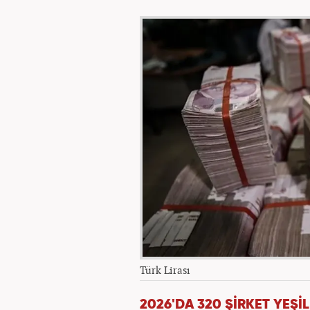
Türk Lirası
2026'DA 320 ŞİRKET YEŞ