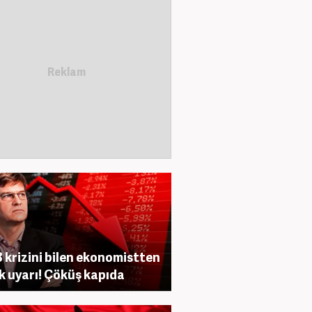
 krizini bilen ekonomistten
ik uyarı! Çöküş kapıda