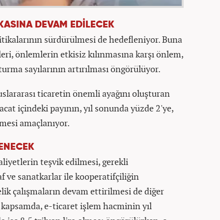
İKASINA DEVAM EDİLECEK
litikalarının sürdürülmesi de hedefleniyor. Buna
eri, önlemlerin etkisiz kılınmasına karşı önlem,
rma sayılarının artırılması öngörülüyor.
luslararası ticaretin önemli ayağını oluşturan
acat içindeki payının, yıl sonunda yüzde 2'ye,
ilmesi amaçlanıyor.
LENECEK
aliyetlerin teşvik edilmesi, gerekli
 ve sanatkarlar ile kooperatifçiliğin
lik çalışmaların devam ettirilmesi de diğer
u kapsamda, e-ticaret işlem hacminin yıl