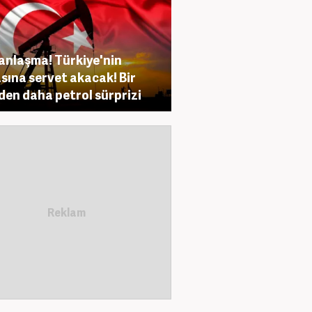
anlaşma! Türkiye'nin
sına servet akacak! Bir
den daha petrol sürprizi