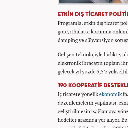
ETKİN DIŞ TİCARET POLİT
Programla, etkin dış ticaret po
göre, ithalatta korunma önleml
damping ve sübvansiyon soruştu
Gelişen teknolojiyle birlikte, u
elektronik ihracatın toplam ihr
gelecek yıl yüzde 5,5'e yükselt
190 KOOPERATİF DESTEK
İç ticarete yönelik
ekonomi
k fa
düzenlemelerin yapılması, esnaf
geliştirilmesini sağlamaya yöne
hedefler arasında yer alıyor. B