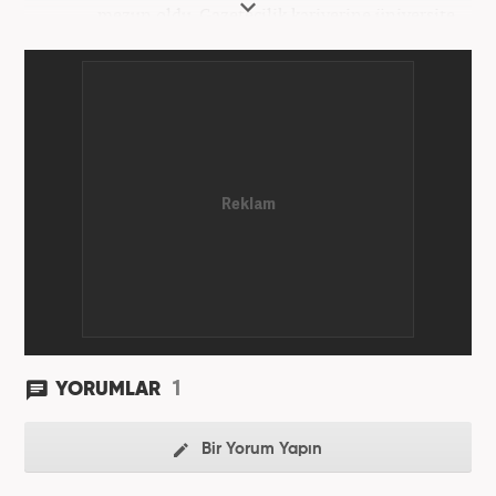
mezun oldu. Gazetecilik kariyerine üniversite
yıllarında okurken başladı. 4 yıldır aktif olarak
Gazetecilik kariyerini sürdürüyor. Meslek hayatına
Kanal 7 Medya Grubu'na bağlı Haber7.com'da
'Editör' olarak devam ediyor.
1
YORUMLAR
Bir Yorum Yapın