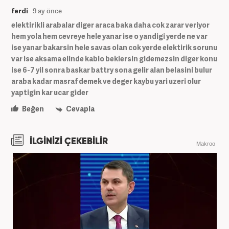
ferdi
9 ay önce
elektirikli arabalar diger araca baka daha cok zarar veriyor
hem yola hem cevreye hele yanar ise o yandigi yerde ne var
ise yanar bakarsin hele savas olan cok yerde elektirik sorunu
var ise aksama elinde kablo beklersin gidemezsin diger konu
ise 6-7 yil sonra baskar battry sona gelir alan belasini bulur
araba kadar masraf demek ve deger kaybu yari uzeri olur
yaptigin kar ucar gider
Beğen
Cevapla
İLGİNİZİ ÇEKEBİLİR
Makroo