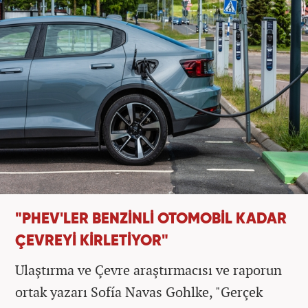
"PHEV'LER BENZİNLİ OTOMOBİL KADAR
ÇEVREYİ KİRLETİYOR"
Ulaştırma ve Çevre araştırmacısı ve raporun
ortak yazarı Sofía Navas Gohlke, "Gerçek