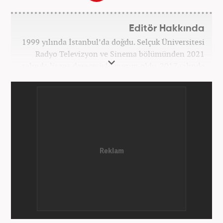
Editör Hakkında
1999 yılında İstanbul’da doğdu. Selçuk Üniversitesi
Radyo Televizyon ve Sinema bölümünden 2021
yılında lisans derecesiyle mezun oldu. 2017 yılında
Üniversite Televizyonu’nda başladığı kariyerinde 3
yıl boyunca spor spikerliği ve muhabirliği
görevlerinde bulundu. Daha sonra 2020 yılında özel
bir haber kanalında haber ve spor editörlüğü yaptı.
Ardından Turkuvaz Medya Grubu’nda editörlük
görevinde bulundu. 2024 Mayıs ayından itibaren
Kanal 7 Medya Grubu’na bağlı Haber7.com’da editör
olarak görevini sürdürmektedir.