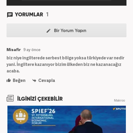
1
YORUMLAR
Bir Yorum Yapın
Misafir
9 ay önce
biz niye ingilterede serbest bölge yoksa türkiyede var nedir
yani. İngiltere kazanıyor bizim ülkeden biz ne kazanacağız
acaba.
Beğen
Cevapla
İLGİNİZİ ÇEKEBİLİR
Makroo