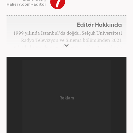
Haber7.com - Editör
Editör Hakkında
1999 yılında İstanbul’da doğdu. Selçuk Üniversitesi
Radyo Televizyon ve Sinema bölümünden 2021
yılında lisans derecesiyle mezun oldu. 2017 yılında
Üniversite Televizyonu’nda başladığı kariyerinde 3
yıl boyunca spor spikerliği ve muhabirliği
görevlerinde bulundu. Daha sonra 2020 yılında özel
bir haber kanalında haber ve spor editörlüğü yaptı.
Ardından Turkuvaz Medya Grubu’nda editörlük
görevinde bulundu. 2024 Mayıs ayından itibaren
Kanal 7 Medya Grubu’na bağlı Haber7.com’da editör
olarak görevini sürdürmektedir.