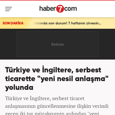
SON DAKİKA
Son dakika: Piyasalar uçtu! Altın ve petrol fiyatlarında son durum! 7 haftanın zirvesinde!
Türkiye ve İngiltere, serbest
ticarette "yeni nesil anlaşma"
yolunda
Türkiye ve İngiltere, serbest ticaret
anlaşmasının güncellenmesine ilişkin verimli
geçen iki tur müzakerenin ardından "yeni