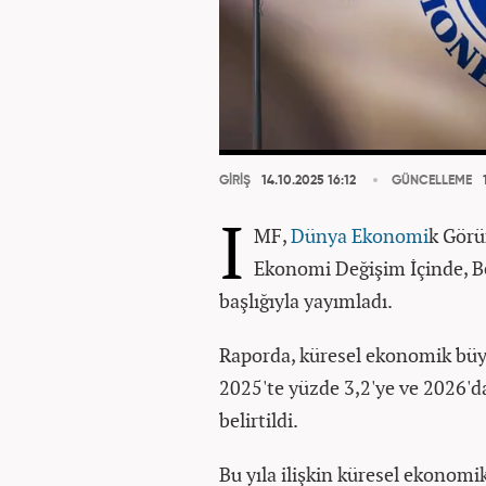
GİRİŞ
14.10.2025 16:12
GÜNCELLEME
1
I
MF,
Dünya
Ekonomi
k Görü
Ekonomi Değişim İçinde, B
başlığıyla yayımladı.
Raporda, küresel ekonomik büy
2025'te yüzde 3,2'ye ve 2026'
belirtildi.
Bu yıla ilişkin küresel ekono