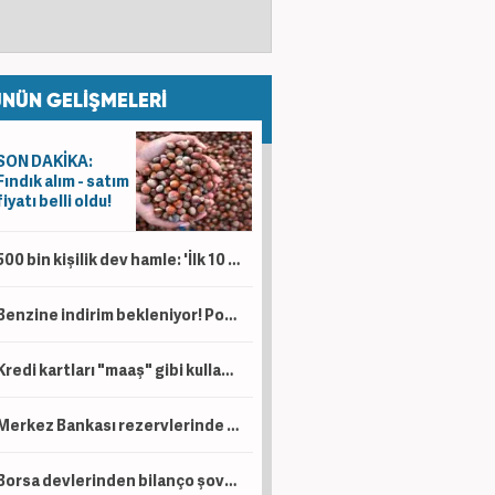
NÜN GELİŞMELERİ
SON DAKİKA:
Fındık alım - satım
fiyatı belli oldu!
500 bin kişilik dev hamle: 'İlk 10 ülke arasına girmek üzereyiz!'
Benzine indirim bekleniyor! Pompa fiyatlarına yansıyacak mı?
Kredi kartları "maaş" gibi kullanılıyor! Buna çok dikkat edin
Merkez Bankası rezervlerinde yükseliş sürüyor! 164,4 milyar dolara çıktı
Borsa devlerinden bilanço şovu! Yatırımcılar için yıl sonu ipuçları geldi