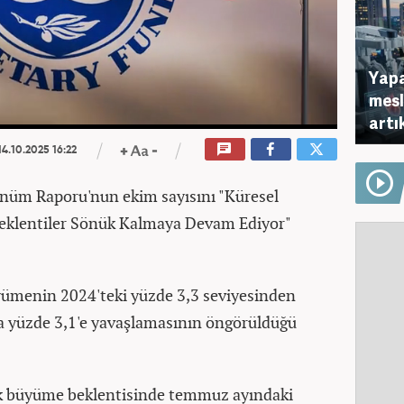
Yapa
mesl
artı
4.10.2025 16:22
nüm Raporu'nun ekim sayısını "Küresel
eklentiler Sönük Kalmaya Devam Ediyor"
ümenin 2024'teki yüzde 3,3 seviyesinden
da yüzde 3,1'e yavaşlamasının öngörüldüğü
mik büyüme beklentisinde temmuz ayındaki