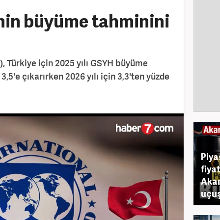
nin büyüme tahminini
), Türkiye için 2025 yılı GSYH büyüme
3,5'e çıkarırken 2026 yılı için 3,3'ten yüzde
Piya
fiya
Akar
uçuş