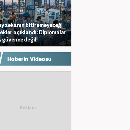
y zekanın bitiremeyeceği
ekler açıklandı: Diplomalar
k güvence değil!
Haberin Videosu