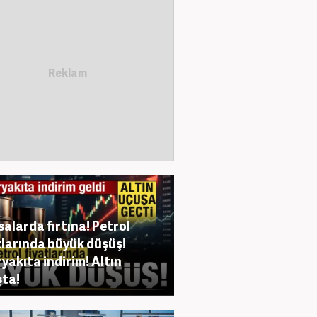
salarda fırtına! Petrol
tlarında büyük düşüş!
yakıta indirim! Altın
ta!