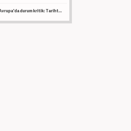
Avrupa'da durum kritik: Tarihte böylesi görülmedi