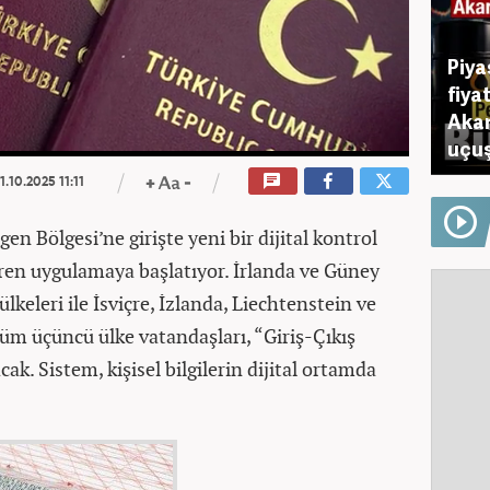
Piya
fiya
Akar
uçuş
1.10.2025 11:11
gen Bölgesi’ne girişte yeni bir dijital kontrol
aren uygulamaya başlatıyor. İrlanda ve Güney
keleri ile İsviçre, İzlanda, Liechtenstein ve
üm üçüncü ülke vatandaşları, “Giriş-Çıkış
k. Sistem, kişisel bilgilerin dijital ortamda