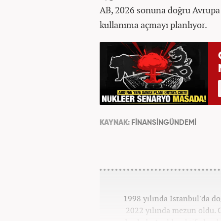
AB, 2026 sonuna doğru Avrup
kullanıma açmayı planlıyor.
KAYNAK:
FİNANSİNGÜNDEMİ
1998 yılında İstanbul'da d
2022 yılında mezun oldu. G