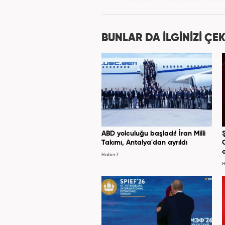
başladı. 4 yıldır aktif olar
Kanal 7 Medya Grubu'na 
BUNLAR DA İLGİNİZİ ÇEK
ABD yolculuğu başladı! İran Milli
Takımı, Antalya'dan ayrıldı
Haber7
H