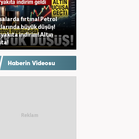
salarda fırtına! Petrol
tlarında büyük düşüş!
yakıta indirim! Altın
ta!
Haberin Videosu