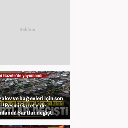
alov ve bağ evleri için son
r! Resmi Gazete'de
mlandı! Şartlar değişti