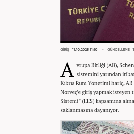
GİRİŞ
11.10.2025 11:10
GÜNCELLEME
1
A
vrupa Birliği (AB), Schen
sistemini yarından itib
Kıbrıs Rum Yönetimi hariç, AB ül
Norveç’e giriş yapmak isteyen t
Sistemi” (EES) kapsamına alınaca
saklanmasına dayanıyor.