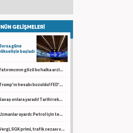
NÜN GELİŞMELERİ
Borsa güne
yükselişle başladı
Yatırımcının gözü bu halka arzlarda! SPK 4 şirketin izahnamesini onayladı
Trump'ın hesabı bozuldu! FED'den tehdit gibi açıklama: Gerekirse artırırız!
Savaş onlara yaradı! Tarihi rekor! Dakikada 700 bin dolarlık devasa gelir
Uzmanlar uyardı: Petrol için tehlike bitmiş değil!
Vergi, SGK primi, trafik cezası ve MTV borçluları için kritik tarih