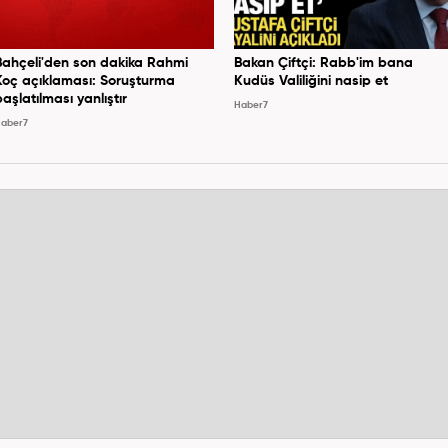
Bahçeli'den son dakika Rahmi
Bakan Çiftçi: Rabb'im bana
Koç açıklaması: Soruşturma
Kudüs Valiliğini nasip et
başlatılması yanlıştır
Haber7
aber7