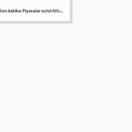
Son dakika: Piyasalar uçtu! Altın ve petrol fiyatlarında son durum! 7 haftanın zirvesinde!