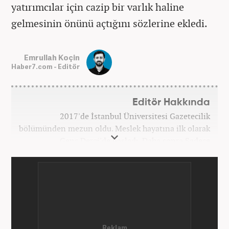
yatırımcılar için cazip bir varlık haline
gelmesinin önünü açtığını sözlerine ekledi.
Emrullah Koçin
Haber7.com - Editör
Editör Hakkında
2017'de İstanbul Üniversitesi Gazetecilik
bölümünden mezun oldu. Meslek hayatına ilk olarak
Genç Dergi'de başladı. Daha sonra Sadece
haber.com'da internet haberciliğine başladı. 2019
yılında Haber7.com ailesine dahil olan Koçin,
''Ekonomi ve Otomobil Editörü'' olarak meslek
hayatına devam etmektedir.