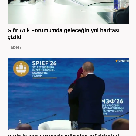
Sıfır Atık Forumu'nda geleceğin yol haritası
çizildi
Haber7