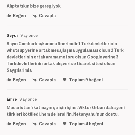
Alıpta tıkın bize geregi yok
Beğen
Cevapla
Seydi
9 ay önce
Sayın Cumhurbaşkanıma önerimdir 1 Turkdevletlerinin
whstsup yerine ortak mesajlaşma uygulaması olsun 2 Turk
devletlerinin ortak arama motoru olsun Google yerine 3.
Turkdevletlerinin ortak alışveriş e ticaret sitesi olsun
Saygılarimla
Beğen
Cevapla
Toplam
9
beğeni
Emre
9 ay önce
Macaristan'ı katmayın şu işin içine. Viktor Orban daha yeni
türkleri kötüledi, hem de İsrail'in, Netanyahu'nun dostu.
Beğen
Cevapla
Toplam
4
beğeni