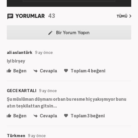
43
YORUMLAR
TÜMÜ
Bir Yorum Yapın
ali aslantürk
9 ay önce
iyi birşey
Beğen
Cevapla
Toplam
4
beğeni
GECE KARTALI
9 ay önce
Şu müslüman düşmanı orban bu resme hiç yakışmıyor bunu
atın teşkilattan gitsin...
Beğen
Cevapla
Toplam
3
beğeni
Türkmen
9 ay önce