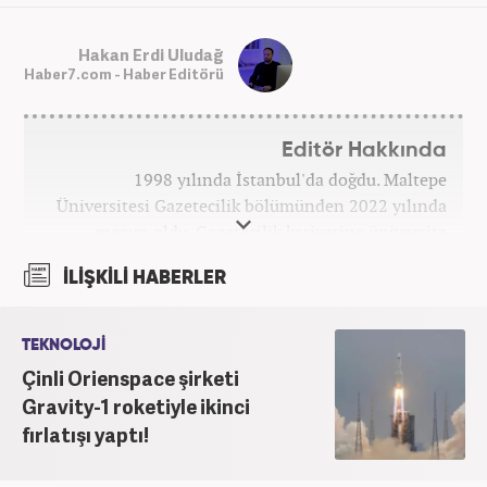
Hakan Erdi Uludağ
Haber7.com - Haber Editörü
Editör Hakkında
1998 yılında İstanbul'da doğdu. Maltepe
Üniversitesi Gazetecilik bölümünden 2022 yılında
mezun oldu. Gazetecilik kariyerine üniversite
yıllarında okurken başladı. 4 yıldır aktif olarak
İLİŞKİLİ HABERLER
Gazetecilik kariyerini sürdürüyor. Meslek hayatına
Kanal 7 Medya Grubu'na bağlı Haber7.com'da
'Editör' olarak devam ediyor.
TEKNOLOJİ
Çinli Orienspace şirketi
Gravity-1 roketiyle ikinci
fırlatışı yaptı!