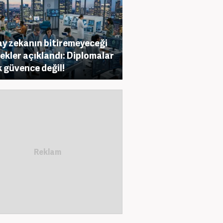
y zekanın bitiremeyeceği
ekler açıklandı: Diplomalar
k güvence değil!