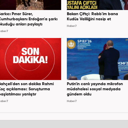
Şarkıcı Pınar Sürer,
Bakan Çiftçi: Rabb'im bana
Cumhurbaşkanı Erdoğan'a şarkı
Kudüs Valiliğini nasip et
okuduğu anları paylaştı
Haber7
aber7
Bahçeli'den son dakika Rahmi
Putin'in canlı yayında mikrofon
Koç açıklaması: Soruşturma
müdahalesi sosyal medyada
başlatılması yanlıştır
gündem oldu
aber7
Haber7