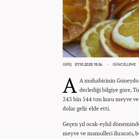
GİRİŞ
07.10.2025 15:24
GÜNCELLEME
A
A muhabirinin Güneydoğu
derlediği bilgiye göre, T
243 bin 544 ton kuru meyve ve
dolar gelir elde etti.
Geçen yıl ocak-eylül döneminde
meyve ve mamulleri ihracatı, b