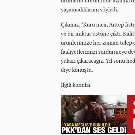
ürünlerin üretiminde azalma ol
yaşamadıklarını söyledi.
Çıkmaz, "Kuru incir, Antep fıst
ve bir miktar üstüne çıktı. Ka
ürünlerimize her zaman talep ol
faaliyetlerimizi sürdürmeye de
yukarı çıkaracağız. Yıl sonu he
diye konuştu.
İlgili konular