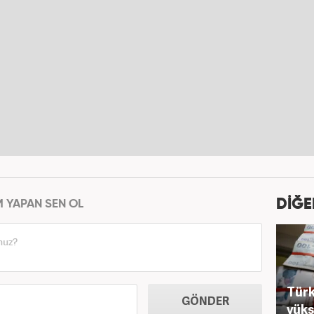
DİĞE
M YAPAN SEN OL
Türk
GÖNDER
yüks