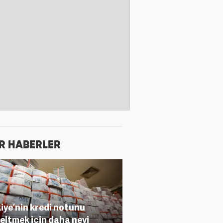
R HABERLER
iye’nin kredi notunu
eltmek için daha neyi