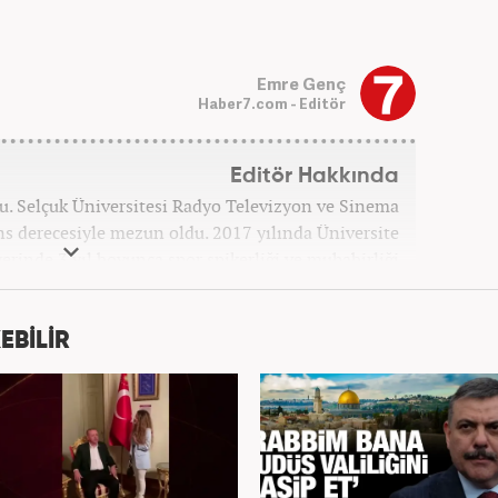
Emre Genç
Haber7.com - Editör
Editör Hakkında
u. Selçuk Üniversitesi Radyo Televizyon ve Sinema
s derecesiyle mezun oldu. 2017 yılında Üniversite
erinde 3 yıl boyunca spor spikerliği ve muhabirliği
nra 2020 yılında özel bir haber kanalında haber ve
dan Turkuvaz Medya Grubu’nda editörlük görevinde
ıs ayından itibaren Kanal 7 Medya Grubu’na bağlı
EBİLİR
er7.com’da editör olarak görevini sürdürmektedir.