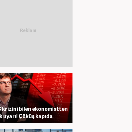
 krizini bilen ekonomistten
ik uyarı! Çöküş kapıda