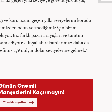
sa da geçen yılki seviyeye göre büyük düşüş
ığı ve kuru üzüm geçen yılki seviyelerini korudu
litemizden ödün vermediğimiz için bizim
uyor. Biz farklı pazar arayışları ve tanıtım
vam ediyoruz. İnşallah rakamlarımızı daha da
defimiz 1,9 milyar dolar seviyelerine gelmek."