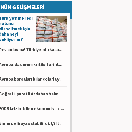
NÜN GELİŞMELERİ
Türkiye’nin kredi
notunu
yükseltmek için
daha neyi
bekliyorlar?
Dev anlaşma! Türkiye'nin kasasına servet akacak! Bir ülkeden daha petrol sürprizi
Avrupa'da durum kritik: Tarihte böylesi görülmedi
Avrupa borsaları bilançolarla yükseldi! İngiltere negatif ayrıştı
Coğrafi işaretli Ardahan balında hasat başladı!
2008 krizini bilen ekonomistten kritik uyarı! Çöküş kapıda
Binlerce liraya satabilirdi: Çiftçi ürünlerini ücretsiz dağıttı!