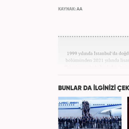
KAYNAK:
AA
1999 yılında İstanbul’da doğd
bölümünden 2021 yılında lisan
Televizyonu’nda başladığı kariy
görevlerinde bulundu. Daha so
spor editörlüğü yaptı. Ardın
bulundu. 2024 May
BUNLAR DA İLGİNİZİ ÇEK
Hab