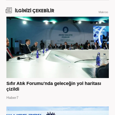
İLGİNİZİ ÇEKEBİLİR
Makroo
Sıfır Atık Forumu'nda geleceğin yol haritası
çizildi
Haber7