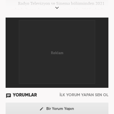
Radyo Televizyon ve Sinema bölümünden 2021
yılında lisans derecesiyle mezun oldu. 2017 yılında
Üniversite Televizyonu’nda başladığı kariyerinde 3
yıl boyunca spor spikerliği ve muhabirliği
görevlerinde bulundu. Daha sonra 2020 yılında özel
bir haber kanalında haber ve spor editörlüğü yaptı.
Ardından Turkuvaz Medya Grubu’nda editörlük
görevinde bulundu. 2024 Mayıs ayından itibaren
Kanal 7 Medya Grubu’na bağlı Haber7.com’da editör
olarak görevini sürdürmektedir.
YORUMLAR
İLK YORUM YAPAN SEN OL
Bir Yorum Yapın