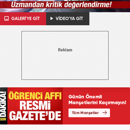
GALERİ'YE GİT
VİDEO'YA GİT