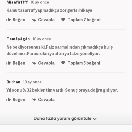
Misafirffff
10 ay önce
Kamu tasarruf yapmadıkça zor gerisi hikaye
Beğen
Cevapla
Toplam
7
beğeni
Temâşâgâh
10 ay önce
Ne bekliyorsunuz ki.Faiz sarmalından çıkmadıkça bu iş
düzelmez.Parası olan ya altın ya faize yöneliyor.
Beğen
Cevapla
Toplam
5
beğeni
Burhan
10 ay önce
Yıl sonu % 32 beklentim vardı. Sonuç oraya doğru gidiyor.
Beğen
Cevapla
Daha fazla yorum görüntüle