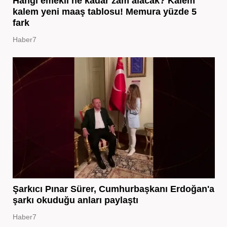
Hangi emekli ne kadar zam alacak? Kalem
kalem yeni maaş tablosu! Memura yüzde 5
fark
Haber7
Şarkıcı Pınar Sürer, Cumhurbaşkanı Erdoğan'a
şarkı okuduğu anları paylaştı
Haber7