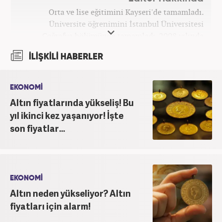
Orta ve lise eğitimini Kayseri'de tamamladı.
Üniversite öğrenimini İstanbul Üniversitesi
Coğrafya bölümünde tamamladı. 2008 yılında
Haber7.com'da gazetecilik mesleğine ilk adımını
İLİŞKİLİ HABERLER
attı. 15 yıllık profesyonel editörlük kariyerinde tüm
kategorilerde görev yaptı. Meslek hayatına
Haber7.com'da 'Güncel/Siyaset Sorumlu Editörü'
EKONOMİ
olarak devam etmektedir.
Altın fiyatlarında yükseliş! Bu
yıl ikinci kez yaşanıyor! İşte
son fiyatlar...
EKONOMİ
Altın neden yükseliyor? Altın
fiyatları için alarm!