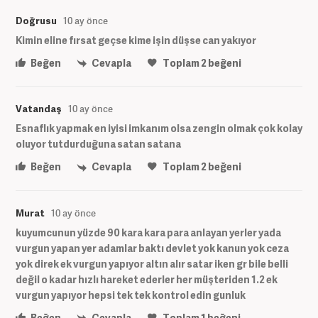
Doğrusu
10 ay önce
Kimin eline fırsat geçse kime işin düşse can yakıyor
Beğen
Cevapla
Toplam
2
beğeni
Vatandaş
10 ay önce
Esnaflık yapmak en iyisi imkanım olsa zengin olmak çok kolay
oluyor tutdurduğuna satan satana
Beğen
Cevapla
Toplam
2
beğeni
Murat
10 ay önce
kuyumcunun yüzde 90 kara kara para anlayan yerler yada
vurgun yapan yer adamlar baktı devlet yok kanun yok ceza
yok direk ek vurgun yapıyor altın alır satar iken gr bile belli
değil o kadar hızlı hareket ederler her müşteriden 1.2 ek
vurgun yapıyor hepsi tek tek kontrol edin gunluk
Beğen
Cevapla
Toplam
1
beğeni