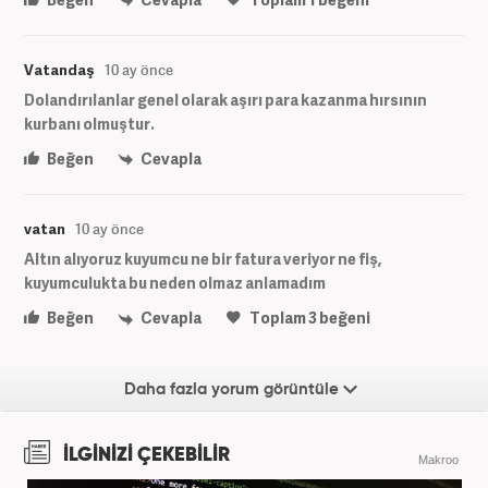
Vatandaş
10 ay önce
Dolandırılanlar genel olarak aşırı para kazanma hırsının
kurbanı olmuştur.
Beğen
Cevapla
vatan
10 ay önce
Altın alıyoruz kuyumcu ne bir fatura veriyor ne fiş,
kuyumculukta bu neden olmaz anlamadım
Beğen
Cevapla
Toplam
3
beğeni
Daha fazla yorum görüntüle
İLGİNİZİ ÇEKEBİLİR
Makroo