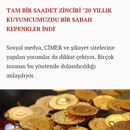
TAM BİR SAADET ZİNCİRİ "20 YILLIK
KUYUMCUMUZDU BİR SABAH
KEPENKLER İNDİ'
Sosyal medya, CİMER ve şikayet sitelerine
yapılan yorumlar da dikkat çekiyor. Birçok
insanın bu yöntemle dolandırıldığı
anlaşılıyor.