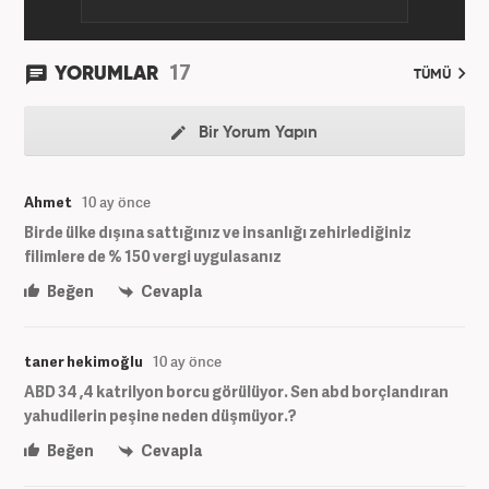
17
YORUMLAR
TÜMÜ
Bir Yorum Yapın
Ahmet
10 ay önce
Birde ülke dışına sattığınız ve insanlığı zehirlediğiniz
filimlere de % 150 vergi uygulasanız
Beğen
Cevapla
taner hekimoğlu
10 ay önce
ABD 34 ,4 katrilyon borcu görülüyor. Sen abd borçlandıran
yahudilerin peşine neden düşmüyor.?
Beğen
Cevapla