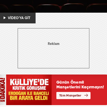
VİDEO'YA GİT