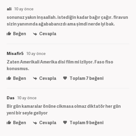
ali
10 ay önce
sonunuz yakın inşaallah. istediğin kadar bağır çağır. firavun
sizin yanınında ağababanızdı ama şimdi nerde iyi bak.
Beğen
Cevapla
Misafir5
10 ay önce
Zaten Amerikali Amerika disi film mi izliyor. Faso fiso
konusmus.
Beğen
Cevapla
Toplam
7
beğeni
Das
10 ay önce
Bir gün kamaralar önüne cikmasa olmaz diktatör her gün
yeni bir seyle geliyor
Beğen
Cevapla
Toplam
9
beğeni