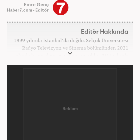
Emre Genç
Haber7.com - Editör
Editör Hakkında
1999 yılında İstanbul’da doğdu. Selçuk Üniversitesi
Radyo Televizyon ve Sinema bölümünden 2021
yılında lisans derecesiyle mezun oldu. 2017 yılında
Üniversite Televizyonu’nda başladığı kariyerinde 3
yıl boyunca spor spikerliği ve muhabirliği
görevlerinde bulundu. Daha sonra 2020 yılında özel
bir haber kanalında haber ve spor editörlüğü yaptı.
Ardından Turkuvaz Medya Grubu’nda editörlük
görevinde bulundu. 2024 Mayıs ayından itibaren
Kanal 7 Medya Grubu’na bağlı Haber7.com’da editör
olarak görevini sürdürmektedir.