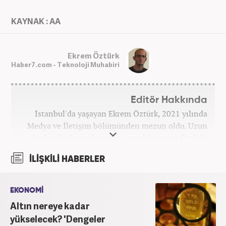
KAYNAK : AA
Ekrem Öztürk
Haber7.com - Teknoloji Muhabiri
Editör Hakkında
İstanbul'da yaşayan Ekrem Öztürk, 2021 yılında
Medya ve İletişim bölümünden mezun oldu. Uzun
süre kendi alanında metin yazarlığı yapan Öztürk,
şu an Haber7.com'da "Muhabir - Editör" olarak görev
İLİŞKİLİ HABERLER
yapmaktadır. Ayrıca günümüz insan ilişkilerinde
saygının ve empatinin çok büyük bir güç olduğuna
inanmakta ve bu değerleri meslek hayatında da ön
EKONOMİ
planda tutmaktadır.
Altın nereye kadar
yükselecek? 'Dengeler