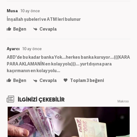
Musa
10 ay önce
İnşallah şubeleri ve ATM leri bulunur
Beğen
Cevapla
Ayarcı
10 ay önce
ABD'de bu kadar banka Yok...herkes banka kuruyor...(((KARA
PARA AKLAMANİN en kolay yolu)))... yurtdışına para
kaçırmanın en kolay yolu...
Beğen
Cevapla
Toplam
3
beğeni
İLGİNİZİ ÇEKEBİLİR
Makroo