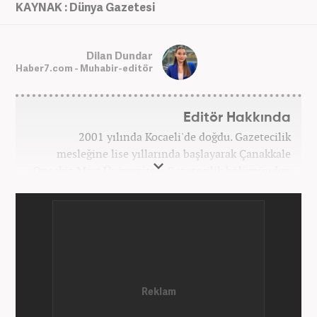
KAYNAK : Dünya Gazetesi
Dilan Dundar
Haber7.com - Muhabir-editör
Editör Hakkında
2001 yılında Kocaeli'de doğdu. Gazetecilik
mesleğine lise yıllarında başlayarak Çanakkale
Onsekiz Mart Üniversitesi Gazetecilik bölümünden
2023 yılında mezun oldu. 7 yıllık gazetecilik
hayatında sunucu, editör, muhabir gibi birçok
görevde bulundu. Meslek hayatına Haber7.com'da
'Özel Haberler Muhabiri' olarak devam etmektedir.