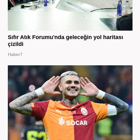
Sıfır Atık Forumu'nda geleceğin yol haritası
çizildi
Haber7