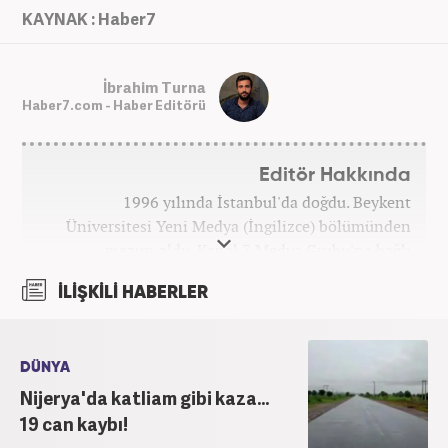
KAYNAK : Haber7
İbrahim Turna
Haber7.com - Haber Editörü
Editör Hakkında
1996 yılında İstanbul'da doğdu. Beykent
Üniversitesi Yeni Medya (İngilizce) bölümünden
mezun oldu. Kanal 7 Medya Grubu'na bağlı
haber7.com bünyesinde mesleki hayatına devam
İLİŞKİLİ HABERLER
etmektedir.
DÜNYA
Nijerya'da katliam gibi kaza...
19 can kaybı!