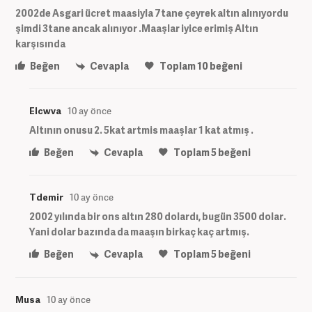
2002de Asgari ücret maasiyla 7tane çeyrek altın alınıyordu
şimdi 3tane ancak alınıyor .Maaşlar iyice erimiş Altın
karşısında
Beğen
Cevapla
Toplam
10
beğeni
Elcwva
10 ay önce
Altının onusu 2. 5kat artmis maaşlar 1 kat atmış .
Beğen
Cevapla
Toplam
5
beğeni
Tdemir
10 ay önce
2002 yılında bir ons altın 280 dolardı, bugün 3500 dolar.
Yani dolar bazında da maaşın birkaç kaç artmış.
Beğen
Cevapla
Toplam
5
beğeni
Musa
10 ay önce