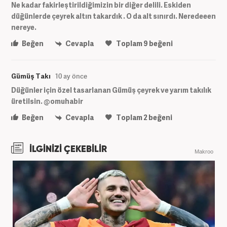
Ne kadar fakirleştirildiğimizin bir diğer delili. Eskiden
düğünlerde çeyrek altın takardık . O da alt sınırdı. Neredeeen
nereye.
Beğen
Cevapla
Toplam
9
beğeni
Gümüş Takı
10 ay önce
Düğünler için özel tasarlanan Gümüş çeyrek ve yarım takılık
üretilsin. @omuhabir
Beğen
Cevapla
Toplam
2
beğeni
İLGİNİZİ ÇEKEBİLİR
Makroo