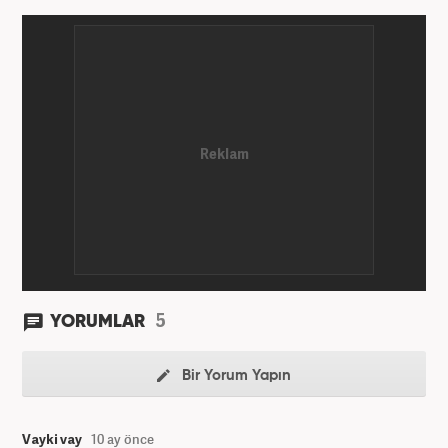
5
YORUMLAR
Bir Yorum Yapın
Vayki vay
10 ay önce