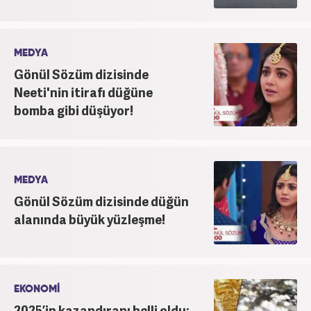
MEDYA
Gönül Sözüm dizisinde
Neeti'nin itirafı düğüne
bomba gibi düşüyor!
MEDYA
Gönül Sözüm dizisinde düğün
alanında büyük yüzleşme!
EKONOMİ
2025’in kazandıranı belli oldu: