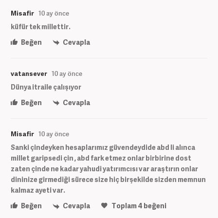
Misafir
10 ay önce
küfür tek millettir.
Beğen
Cevapla
vatansever
10 ay önce
Dünya itraile çalışıyor
Beğen
Cevapla
Misafir
10 ay önce
Sanki çindeyken hesaplarımız güvendeydide abd li alınca
millet garipsedi çin , abd fark etmez onlar birbirine dost
zaten çinde ne kadar yahudi yatırımcısı var araştırın onlar
dininize girmediği sürece size hiç birşekilde sizden memnun
kalmaz ayeti var.
Beğen
Cevapla
Toplam
4
beğeni