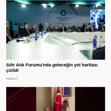
Sıfır Atık Forumu'nda geleceğin yol haritası
çizildi
Haber7