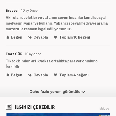
Ersever
10 ay önce
Aklı olan devletler ve vatanını seven insanlar kendi sosyal
medyasını yapar ve kullanır. Yabancı sosyal medya ve arama
motoru ile resmen işgal ediliyorsunuz.
Beğen
Cevapla
Toplam
10
beğeni
Emre GÜR
10 ay önce
Tiktok bırakın artık yoksa ortalıkta para ver onudur o
İsraildir.
Beğen
Cevapla
Toplam
4
beğeni
Daha fazla yorum görüntüle
İLGİNİZİ ÇEKEBİLİR
Makroo