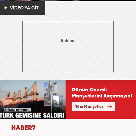
VİDEO'YA GİT
HABER7