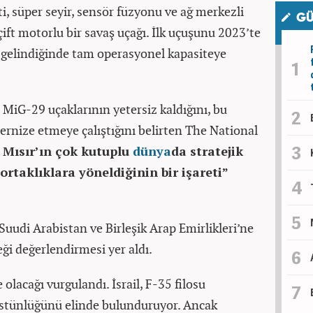
ti, süper seyir, sensör füzyonu ve ağ merkezli
GÜ
çift motorlu bir savaş uçağı. İlk uçuşunu 2023’te
 gelindiğinde tam operasyonel kapasiteye
 MiG-29 uçaklarının yetersiz kaldığını, bu
rnize etmeye çalıştığını belirten The National
Mısır’ın çok kutuplu
dünya
da stratejik
 ortaklıklara yöneldiğinin bir işareti”
 Suudi Arabistan ve Birleşik Arap Emirlikleri’ne
eği değerlendirmesi yer aldı.
e olacağı vurgulandı. İsrail, F-35 filosu
stünlüğünü elinde bulunduruyor. Ancak