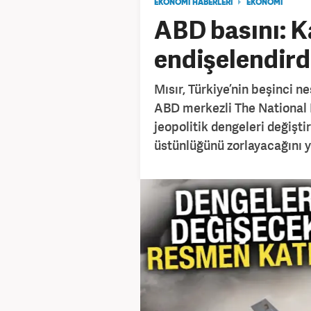
EKONOMİ HABERLERİ
EKONOMİ
ABD basını: Ka
endişelendird
Mısır, Türkiye’nin beşinci n
ABD merkezli The National 
jeopolitik dengeleri değiştir
üstünlüğünü zorlayacağını y