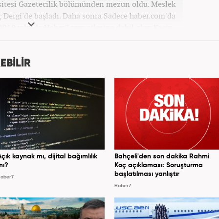
sitesi Gazetecilik bölümünden mezun oldu. Meslek
ç Dergi'de başladı. Daha sonra Sadece haber.com'da
 2019 yılında Haber7.com ailesine dahil olan Koçin,
ditörü'' olarak meslek hayatına devam etmektedir.
EBİLİR
Açık kaynak mı, dijital bağımlılık
Bahçeli'den son dakika Rahmi
mı?
Koç açıklaması: Soruşturma
başlatılması yanlıştır
aber7
Haber7