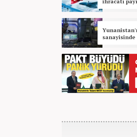
ihracatı payı
Yunanistan'
sanayisinde 