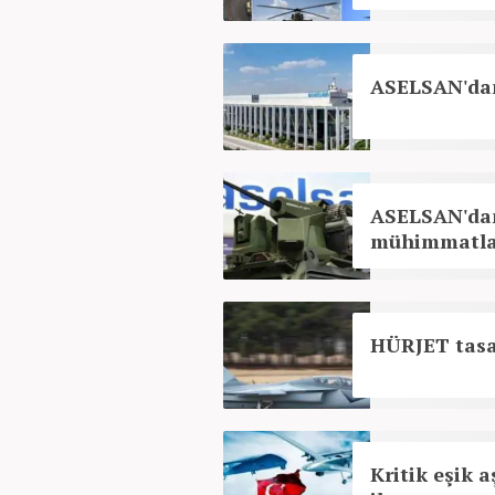
ASELSAN'dan
ASELSAN'dan 
mühimmatla 
HÜRJET tasa
Kritik eşik a