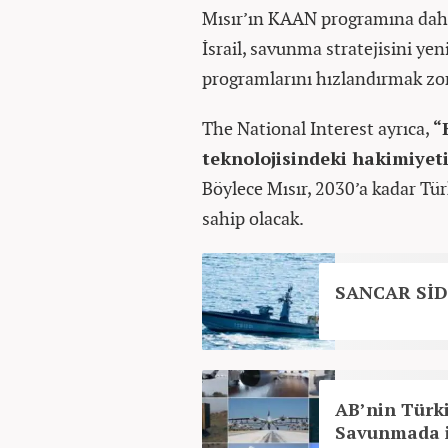
Mısır’ın KAAN programına dahil
İsrail, savunma stratejisini ye
programlarını hızlandırmak zor
The National Interest ayrıca,
“
teknolojisindeki hakimiye
Böylece Mısır, 2030’a kadar Tür
sahip olacak.
SANCAR SİDA 
AB’nin Türki
Savunmada i