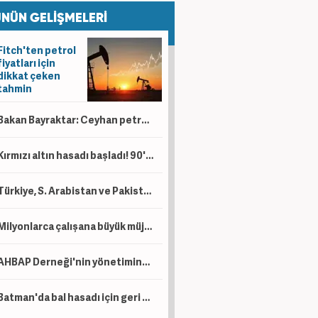
NÜN GELİŞMELERİ
Fitch'ten petrol
fiyatları için
dikkat çeken
tahmin
Bakan Bayraktar: Ceyhan petrol ticareti üssü olacak!
Kırmızı altın hasadı başladı! 90'dan fazla ülkeden talep var
Türkiye, S. Arabistan ve Pakistan İmzayı attı! İşte üç ülkenin toplam savunma gücü....
Milyonlarca çalışana büyük müjde! Artık tazminata eklenecek
AHBAP Derneği'nin yönetimine Kayyum atandı
Batman'da bal hasadı için geri sayım! Arıcıların yüzü bu yıl gülüyor