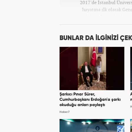
2017'de İstanbul Üniver
hayatına ilk olarak Gen
internet haberciliğine başladı.
''Ekonomi ve Otomobil E
BUNLAR DA İLGİNİZİ ÇEK
Şarkıcı Pınar Sürer,
Cumhurbaşkanı Erdoğan'a şarkı
okuduğu anları paylaştı
H
Haber7