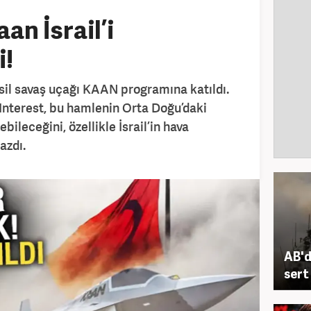
an İsrail’i
i!
esil savaş uçağı KAAN programına katıldı.
Interest, bu hamlenin Orta Doğu’daki
ebileceğini, özellikle İsrail’in hava
azdı.
AB'd
sert