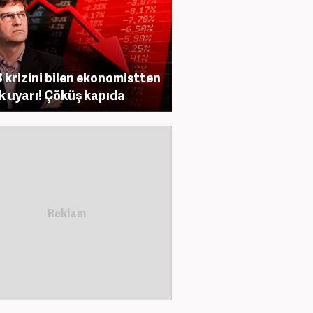
 krizini bilen ekonomistten
ik uyarı! Çöküş kapıda