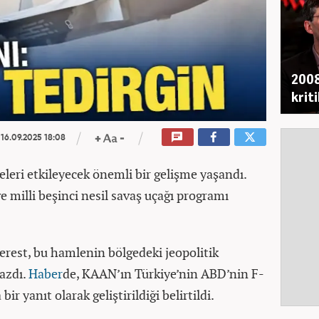
2008
krit
16.09.2025 18:08
eleri etkileyecek önemli bir gelişme yaşandı.
ve milli beşinci nesil savaş uçağı programı
rest, bu hamlenin bölgedeki jeopolitik
yazdı.
Haber
de, KAAN’ın Türkiye’nin ABD’nin F-
r yanıt olarak geliştirildiği belirtildi.