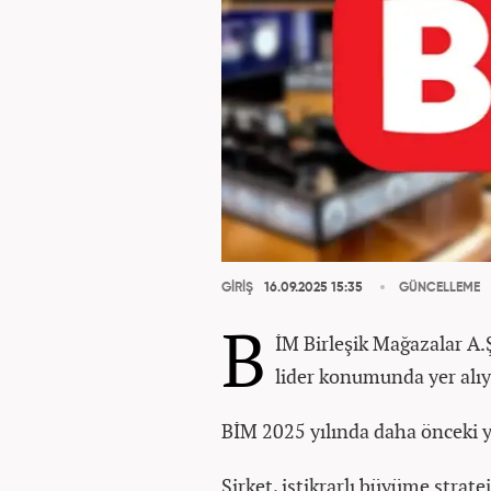
GİRİŞ
16.09.2025 15:35
GÜNCELLEME
B
İM Birleşik Mağazalar A.
lider konumunda yer alıy
BİM 2025 yılında daha önceki y
Şirket, istikrarlı büyüme strate