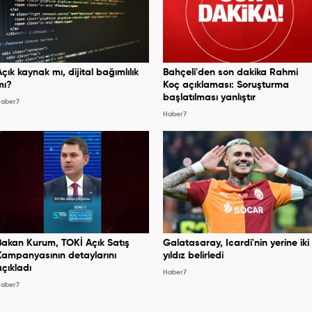
Açık kaynak mı, dijital bağımlılık
Bahçeli'den son dakika Rahmi
mı?
Koç açıklaması: Soruşturma
başlatılması yanlıştır
aber7
Haber7
Bakan Kurum, TOKİ Açık Satış
Galatasaray, Icardi'nin yerine iki
Kampanyasının detaylarını
yıldız belirledi
açıkladı
Haber7
aber7