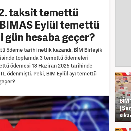
. taksit temettü
 BIMAS Eylül temettü
i gün hesaba geçer?
tü ödeme tarihi netlik kazandı. BİM Birleşik
erisinde toplamda 3 temettü ödemeleri
mettü ödemesi 18 Haziran 2025 tarihinde
 TL ödenmişti. Peki, BIM Eylül ayı temettü
geçer?
BİM
| Şa
sıka