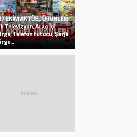
17 EKİM AKTÜEL ÜRÜNLERİ
llı Televizyon, Araç İçi
rge, Telefon tutucu, Şarjlı
rge...