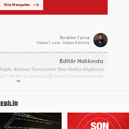
İbrahim Turna
Haber7.com - Haber Editörü
Editör Hakkında
doğdu. Beykent Üniversitesi Yeni Medya (İngilizce)
l 7 Medya Grubu'na bağlı haber7.com bünyesinde
mesleki hayatına devam etmektedir.
EBİLİR