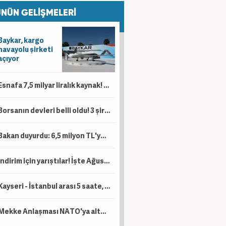
NÜN GELİŞMELERİ
Baykar, kargo
havayolu şirketi
açıyor
Esnafa 7,5 milyar liralık kaynak! 'Kesintisiz bir şekilde desteklemeye devam'
Borsanın devleri belli oldu! 3 şirketin piyasa değeri 1 trilyon lirayı aştı
Bakan duyurdu: 6,5 milyon TL'ye kadar destek sağlanacak!
İndirim için yarıştılar! İşte Ağustos ayı kampanyalı sıfır otomobil fiyatları!
Kayseri - İstanbul arası 5 saate, Kayseri - Ankara arası da 1 saat 45 dakikaya düşecek!
Mekke Anlaşması NATO'ya alternatif bir yapı değil!