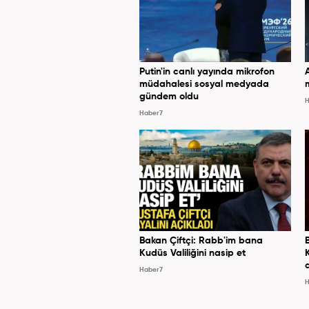
Putin'in canlı yayında mikrofon
müdahalesi sosyal medyada
gündem oldu
H
Haber7
Bakan Çiftçi: Rabb'im bana
Kudüs Valiliğini nasip et
Haber7
H