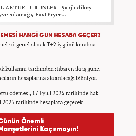
L AKTÜEL ÜRÜNLER | Şarjlı dikey
yve sıkacağı, FastFryer…
DEMESİ HANGİ GÜN HESABA GEÇER?
eleri, genel olarak T+2 iş günü kuralına
k kullanım tarihinden itibaren iki iş günü
ıların hesaplarına aktarılacağı biliniyor.
ettü ödemesi, 17 Eylül 2025 tarihinde hak
l 2025 tarihinde hesaplara geçecek.