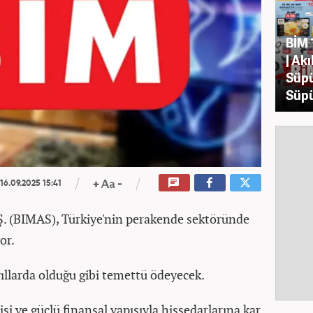
BİM 
| Akı
Süpü
Süpü
16.09.2025 15:41
Ş. (BIMAS), Türkiye'nin perakende sektöründe
or.
ıllarda olduğu gibi temettü ödeyecek.
jisi ve güçlü finansal yapısıyla hissedarlarına kar