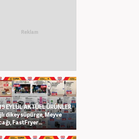
 19 EYLÜL AKTÜEL ÜRÜNLER
rjlı dikey süpürge, Meyve
cağı, FastFryer…