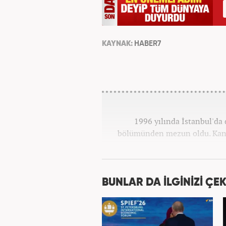
KAYNAK:
HABER7
1996 yılında İstanbul'da 
bölümünden mezun oldu. Kana
BUNLAR DA İLGİNİZİ ÇEK