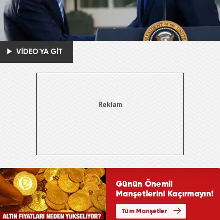
VİDEO'YA GİT