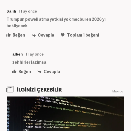
Salih
11 ay önce
Trumpun poweli atma yetkisi yok mecburen 2026 yı
bekliyecek
Beğen
Cevapla
Toplam
1
beğeni
alben
11 ay önce
zehhirler lazimsa
Beğen
Cevapla
İLGİNİZİ ÇEKEBİLİR
Makroo