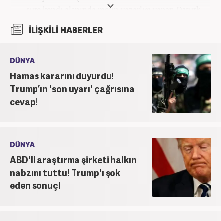
süre kendi alanında metin yazarlığı yapan Öztürk,
şu an Haber7.com'da "Muhabir - Editör" olarak görev
İLİŞKİLİ HABERLER
yapmaktadır. Ayrıca günümüz insan ilişkilerinde
saygının ve empatinin çok büyük bir güç olduğuna
inanmakta ve bu değerleri meslek hayatında da ön
DÜNYA
planda tutmaktadır.
Hamas kararını duyurdu!
Trump’ın 'son uyarı' çağrısına
cevap!
DÜNYA
ABD'li araştırma şirketi halkın
nabzını tuttu! Trump'ı şok
eden sonuç!