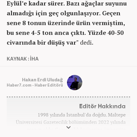
Eylül’e kadar sürer. Bazı ağaçlar suyunu
almadığı için geç olgunlaşıyor. Geçen
sene 8 tonun üzerinde ürün vermiştim,
bu sene 4-5 ton anca çıktı. Yüzde 40-50
civarında bir düşüş var"
dedi.
KAYNAK : İHA
Hakan Erdi Uludağ
Haber7.com - Haber Editörü
Editör Hakkında
1998 yılında İstanbul'da doğdu. Maltepe
Üniversitesi Gazetecilik bölümünden 2022 yılında
mezun oldu. Gazetecilik kariyerine üniversite
yıllarında okurken başladı. 4 yıldır aktif olarak