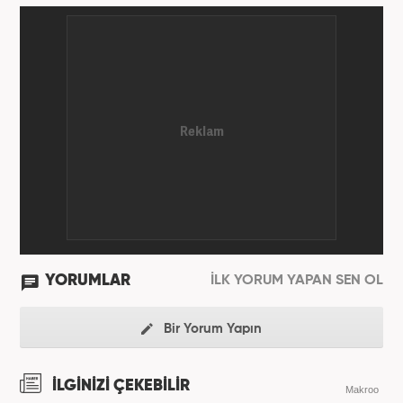
Gazetecilik kariyerini sürdürüyor. Meslek hayatına
Kanal 7 Medya Grubu'na bağlı Haber7.com'da
'Editör' olarak devam ediyor.
YORUMLAR
İLK YORUM YAPAN SEN OL
Bir Yorum Yapın
İLGİNİZİ ÇEKEBİLİR
Makroo