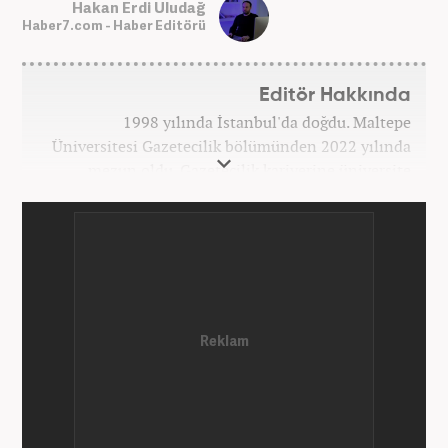
Hakan Erdi Uludağ
Haber7.com - Haber Editörü
Editör Hakkında
1998 yılında İstanbul'da doğdu. Maltepe
Üniversitesi Gazetecilik bölümünden 2022 yılında
mezun oldu. Gazetecilik kariyerine üniversite
yıllarında okurken başladı. 4 yıldır aktif olarak
Gazetecilik kariyerini sürdürüyor. Meslek hayatına
Kanal 7 Medya Grubu'na bağlı Haber7.com'da
'Editör' olarak devam ediyor.