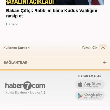
Bakan Çiftçi: Rabb'im bana Kudüs Valiliğini
nasip et
Haber7
Yukarı Çık
Kullanım Şartları
BAĞLANTILAR
UYGULAMALAR
Nokta Elektronik Medya A.Ş.