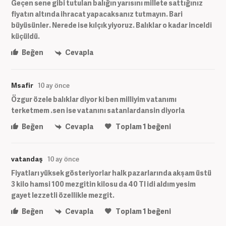
Geçen sene gibi tutulan balığın yarısını millete sattığınız
fiyatın altında ihracat yapacaksanız tutmayın. Bari
büyüsünler. Nerede ise kılçık yiyoruz. Balıklar o kadar inceldi
küçüldü.
Beğen
Cevapla
Msafir
10 ay önce
Özgur özele balıklar diyor ki ben milliyim vatanımı
terketmem .sen ise vatanını satanlardansin diyorla
Beğen
Cevapla
Toplam
1
beğeni
vatandaş
10 ay önce
Fiyatları yüksek gösteriyorlar halk pazarlarında akşam üstü
3 kilo hamsi 100 mezgitin kilosu da 40 Tl idi aldım yesim
gayet lezzetli özellikle mezgit.
Beğen
Cevapla
Toplam
1
beğeni