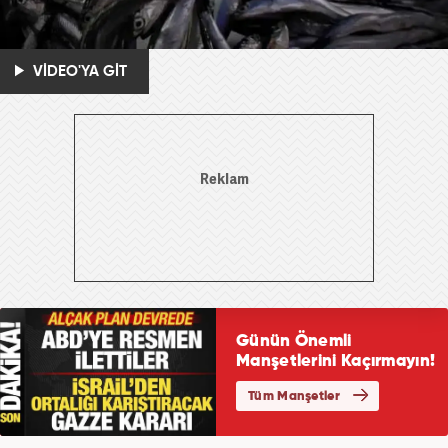
VİDEO'YA GİT