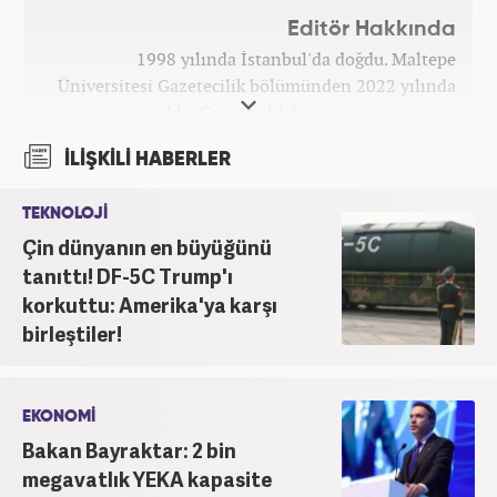
Editör Hakkında
1998 yılında İstanbul'da doğdu. Maltepe
Üniversitesi Gazetecilik bölümünden 2022 yılında
mezun oldu. Gazetecilik kariyerine üniversite
yıllarında okurken başladı. 4 yıldır aktif olarak
İLİŞKİLİ HABERLER
Gazetecilik kariyerini sürdürüyor. Meslek hayatına
Kanal 7 Medya Grubu'na bağlı Haber7.com'da
TEKNOLOJİ
'Editör' olarak devam ediyor.
Çin dünyanın en büyüğünü
tanıttı! DF-5C Trump'ı
korkuttu: Amerika'ya karşı
birleştiler!
EKONOMİ
Bakan Bayraktar: 2 bin
megavatlık YEKA kapasite