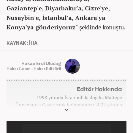
Gaziantep'e, Diyarbakır'a, Cizre'ye,
Nusaybin'e, İstanbul'a, Ankara'ya
Konya'ya gönderiyoruz"
şeklinde konuştu.
KAYNAK : İHA
Hakan Erdi Uludağ
Haber7.com - Haber Editörü
Editör Hakkında
1998 yılında İstanbul'da doğdu. Maltepe
Üniversitesi Gazetecilik bölümünden 2022 yılında
mezun oldu. Gazetecilik kariyerine üniversite
yıllarında okurken başladı. 4 yıldır aktif olarak
Gazetecilik kariyerini sürdürüyor. Meslek hayatına
Kanal 7 Medya Grubu'na bağlı Haber7.com'da