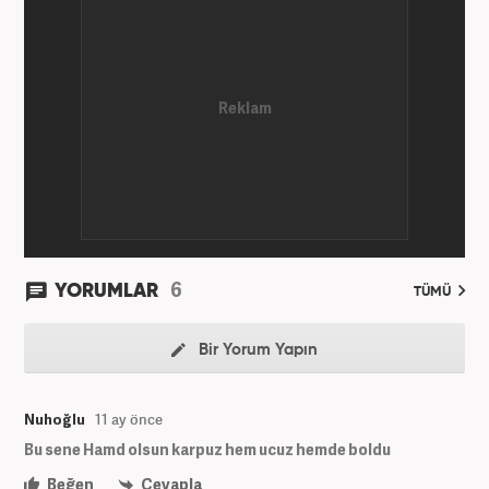
'Editör' olarak devam ediyor.
6
YORUMLAR
TÜMÜ
Bir Yorum Yapın
Nuhoğlu
11 ay önce
Bu sene Hamd olsun karpuz hem ucuz hemde boldu
Beğen
Cevapla