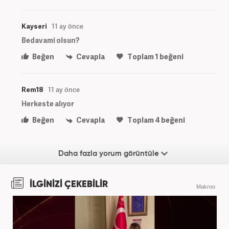
Kayseri
11 ay önce
Bedavami olsun?
Beğen
Cevapla
Toplam
1
beğeni
Rem18
11 ay önce
Herkeste alıyor
Beğen
Cevapla
Toplam
4
beğeni
Daha fazla yorum görüntüle
İLGİNİZİ ÇEKEBİLİR
Makroo