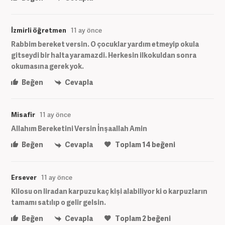
İzmirli öğretmen
11 ay önce
Rabbim bereket versin. O çocuklar yardım etmeyip okula
gitseydi bir halta yaramazdi. Herkesin ilkokuldan sonra
okumasına gerek yok.
Beğen
Cevapla
Misafir
11 ay önce
Allahım Bereketini Versin İnşaallah Amin
Beğen
Cevapla
Toplam
14
beğeni
Ersever
11 ay önce
Kilosu on liradan karpuzu kaç kişi alabiliyor ki o karpuzların
tamamı satılıp o gelir gelsin.
Beğen
Cevapla
Toplam
2
beğeni