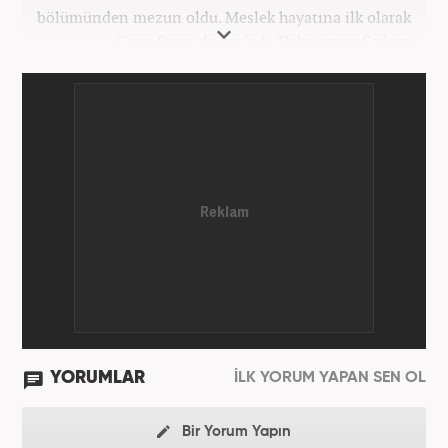
bölümünden mezun oldu. Meslek hayatına ilk olarak
Genç Dergi'de başladı. Daha sonra Sadece
haber.com'da internet haberciliğine başladı. 2019
yılında Haber7.com ailesine dahil olan Koçin,
''Ekonomi ve Otomobil Editörü'' olarak meslek
hayatına devam etmektedir.
YORUMLAR
İLK YORUM YAPAN SEN OL
Bir Yorum Yapın